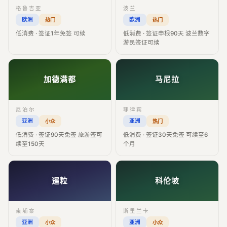
格鲁吉亚
波兰
欧洲
欧洲
热门
热门
低消费 · 签证1年免签 可续
低消费 · 签证申根90天 波兰数字
游民签证可续
加德满都
马尼拉
尼泊尔
菲律宾
亚洲
亚洲
小众
热门
低消费 · 签证90天免签 旅游签可
低消费 · 签证30天免签 可续至6
续至150天
个月
暹粒
科伦坡
柬埔寨
斯里兰卡
亚洲
亚洲
小众
小众