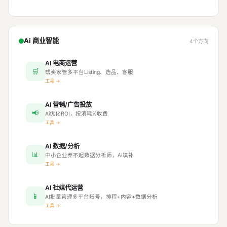
Ai 商业智能
4个方向
AI 电商运营
🛒
帮卖家管多平台Listing、选品、客服
工具 →
AI 营销/广告投放
📢
Ai优化ROI，按消耗%收费
工具 →
AI 数据/分析
📊
中小企业养不起数据分析师，AI填补
工具 →
AI 社媒代运营
📱
AI批量管理多平台账号，排程+内容+数据分析
工具 →