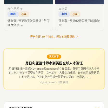
阿尔巴尼亚
摩洛哥
欧洲
非洲
小众
小众
低消费 · 签证数字游民签证 1年可
低消费 · 签证90天免签 可续旅游
续 免签90天
签
查看全部 50 个城市，按你的预算筛选 →
真实故事
尼日利亚设计师拿到英国全球人才签证
尼日利亚设计师通过Dribbble和Behance建立作品集，获得了英国全球人才签
证。这个签证不需要雇主担保，完全基于个人能力和成就。在伦敦的薪资是尼
日利亚的8倍，但签证路径的设计需要至少提前一年规划。...
digital_nomad · 伦敦 英国