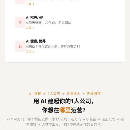
工具 →
AI 招聘/HR
👔
AI简历筛选、JD生成、面试辅助
工具 →
AI 健康/营养
💪
AI辅助个性化饮食计划、健身方案定制
工具 →
AI 技能 → 1人公司 → 远程收入 → 选择城市
用 AI 建起你的1人公司，
你想在
哪里
运营？
27个AI方向，每个都能支撑一家1人公司。选方向 → 学技能 → 注册公司 → 接
单赚钱 → 选城市出发。你的预算决定你的目的地。