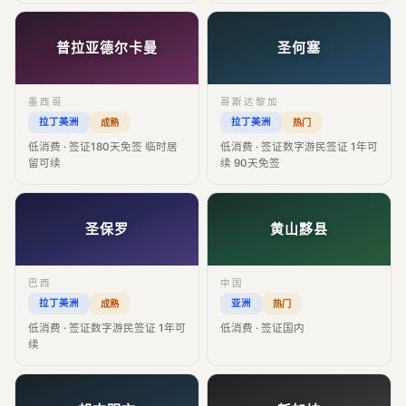
普拉亚德尔卡曼
圣何塞
墨西哥
哥斯达黎加
拉丁美洲
拉丁美洲
成熟
热门
低消费 · 签证180天免签 临时居
低消费 · 签证数字游民签证 1年可
留可续
续 90天免签
圣保罗
黄山黟县
巴西
中国
拉丁美洲
亚洲
成熟
热门
低消费 · 签证数字游民签证 1年可
低消费 · 签证国内
续