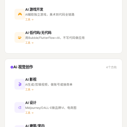
AI 游戏开发
🎮
Ai辅助独立游戏，美术到代码全链路
工具 →
AI 低代码/无代码
🧩
用Bubble/FlutterFlow+AI，不写代码做应用
工具 →
Ai 视觉创作
4个方向
AI 影视
🎬
Ai生成/剪辑视频，做账号或接商单
工具 →
AI 设计
🎨
Midjourney/DALL-E做品牌VI、电商图
工具 →
AI 建筑/室内