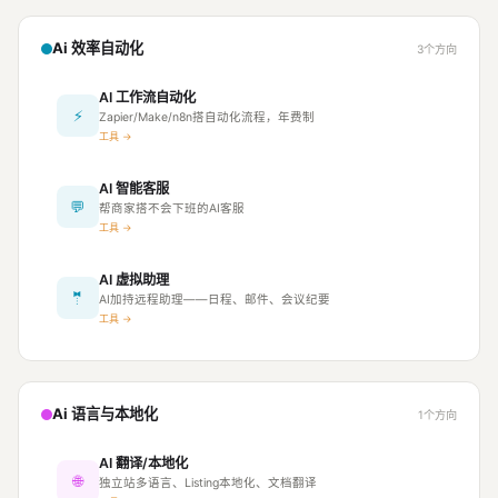
Ai 效率自动化
3个方向
AI 工作流自动化
⚡
Zapier/Make/n8n搭自动化流程，年费制
工具 →
AI 智能客服
💬
帮商家搭不会下班的AI客服
工具 →
AI 虚拟助理
🤵
AI加持远程助理——日程、邮件、会议纪要
工具 →
Ai 语言与本地化
1个方向
AI 翻译/本地化
🌐
独立站多语言、Listing本地化、文档翻译