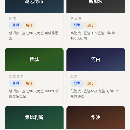
胡志明市
新加坡
越南
新加坡
亚洲
亚洲
热门
热门
低消费 · 签证90天免签 可续旅游
高消费 · 签证DTV签证 5年 每
签
180天出境
槟城
河内
马来西亚
越南
亚洲
亚洲
热门
热门
低消费 · 签证90天免签 MM2H长
低消费 · 签证45天免签 可续3个
期居留签证
月旅游签
第比利斯
华沙