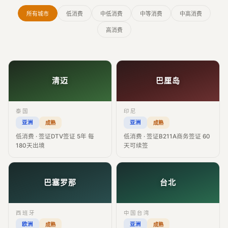
所有城市
低消费
中低消费
中等消费
中高消费
高消费
清迈
巴厘岛
泰国
印尼
亚洲
亚洲
成熟
成熟
低消费 · 签证DTV签证 5年 每
低消费 · 签证B211A商务签证 60
180天出境
天可续签
巴塞罗那
台北
西班牙
中国台湾
欧洲
亚洲
成熟
成熟