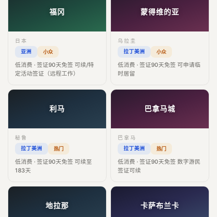
福冈
蒙得维的亚
日本
乌拉圭
亚洲
拉丁美洲
小众
小众
低消费 · 签证90天免签 可续/特
低消费 · 签证90天免签 可申请临
定活动签证（远程工作）
时居留
利马
巴拿马城
秘鲁
巴拿马
拉丁美洲
拉丁美洲
热门
热门
低消费 · 签证90天免签 可续至
低消费 · 签证90天免签 数字游民
183天
签证可续
地拉那
卡萨布兰卡