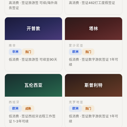
高消费 · 签证旅游签 可续/海外商
高消费 · 签证462打工度假签证
务签证
开普敦
塔林
南非
爱沙尼亚
非洲
欧洲
热门
热门
低消费 · 签证旅游签 可续至90天
低消费 · 签证数字游民签证 1年可
续
瓦伦西亚
斯普利特
西班牙
克罗地亚
欧洲
欧洲
成熟
热门
低消费 · 签证西班牙远程工作签
低消费 · 签证数字游民签证 1年可
证 1-3年可续
续