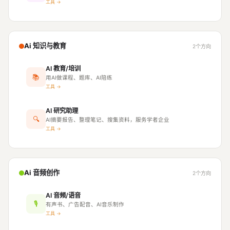
工具 →
Ai 知识与教育
2个方向
AI 教育/培训
📚
用AI做课程、题库、AI陪练
工具 →
AI 研究助理
🔍
AI摘要报告、整理笔记、搜集资料，服务学者企业
工具 →
Ai 音频创作
2个方向
AI 音频/语音
🎙
有声书、广告配音、AI音乐制作
工具 →