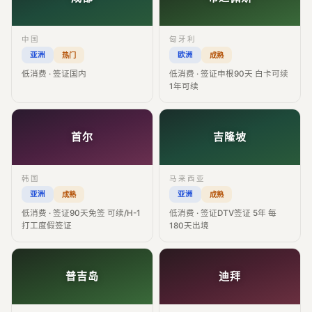
中国
匈牙利
亚洲
欧洲
热门
成熟
低消费 · 签证国内
低消费 · 签证申根90天 白卡可续
1年可续
首尔
吉隆坡
韩国
马来西亚
亚洲
亚洲
成熟
成熟
低消费 · 签证90天免签 可续/H-1
低消费 · 签证DTV签证 5年 每
打工度假签证
180天出境
普吉岛
迪拜