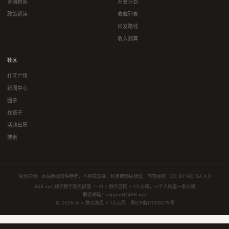
多国税务
开发计划
政策解读
收藏列表
出发路线
收入测算
社区
社区广场
新闻中心
圈子
找搭子
活动日历
搜索
免责声明：本站数据仅供参考，不构成法律、税务或移民建议。内容授权：
CC BY-NC-SA 4.0
456.xyz 顺子数字游民部落 — AI × 数字游民 × 1人公司，一个人就是一家公司
联系邮箱：
support@456.xyz
© 2026 Ai × 数字游民 × 1人公司
粤ICP备17009275号