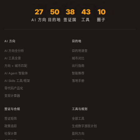
27
50
38
43
10
AI 方向
目的地
签证国
工具
圈子
AI 方向
目的地
AI 方向全分析
目的地速查
AI 工具全景
城市对比
方向 × 城市匹配
出行指南
AI Agent 智能体
智能推荐
AI Skills 工具/框架
落地手册
零代码产品化
变现计算器
签证与合规
工具与规划
签证矩阵
全部工具
政策追踪
生成数字游民计划
社保计算
盈利方向