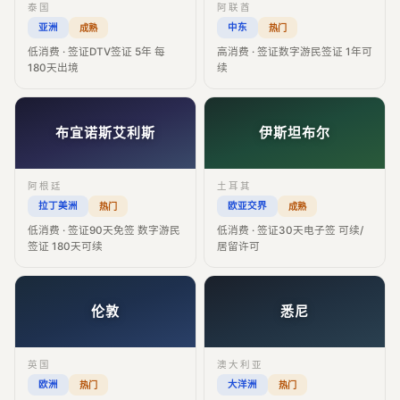
泰国
阿联酋
亚洲
中东
成熟
热门
低消费 · 签证DTV签证 5年 每
高消费 · 签证数字游民签证 1年可
180天出境
续
布宜诺斯艾利斯
伊斯坦布尔
阿根廷
土耳其
拉丁美洲
欧亚交界
热门
成熟
低消费 · 签证90天免签 数字游民
低消费 · 签证30天电子签 可续/
签证 180天可续
居留许可
伦敦
悉尼
英国
澳大利亚
欧洲
大洋洲
热门
热门