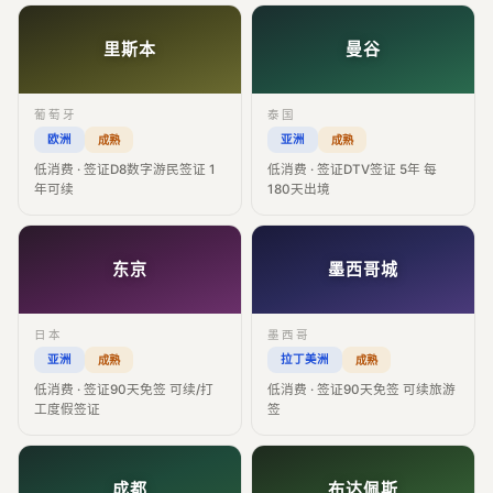
里斯本
曼谷
葡萄牙
泰国
欧洲
亚洲
成熟
成熟
低消费 · 签证D8数字游民签证 1
低消费 · 签证DTV签证 5年 每
年可续
180天出境
东京
墨西哥城
日本
墨西哥
亚洲
拉丁美洲
成熟
成熟
低消费 · 签证90天免签 可续/打
低消费 · 签证90天免签 可续旅游
工度假签证
签
成都
布达佩斯