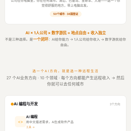
公司在你电脑里，你在任何城市。清迈、巴厘岛、里斯本、大理——选一个你
觉得舒服的地方，带上电脑出发。
50个城市 · 38国签证
AI × 1人公司 × 数字游民 = 地点自由 + 收入独立
一个闭环
不是三种选择。是
：AI给你能力 → 1人公司给你收入 → 数字游民给你
自由。
选一个AI方向，就是选一种远程生活
27 个AI业务方向 · 10 个领域 · 每个方向都能产生远程收入 → 然后
你就可以去任何城市
Ai 编程与开发
3个方向
AI 编程
<>
用中文描述需求，Ai生成软件产品
工具 →