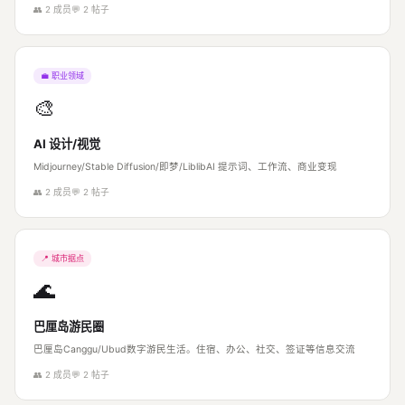
👥 2 成员
💬 2 帖子
💼 职业领域
🎨
AI 设计/视觉
Midjourney/Stable Diffusion/即梦/LiblibAI 提示词、工作流、商业变现
👥 2 成员
💬 2 帖子
📍 城市据点
🌊
巴厘岛游民圈
巴厘岛Canggu/Ubud数字游民生活。住宿、办公、社交、签证等信息交流
👥 2 成员
💬 2 帖子