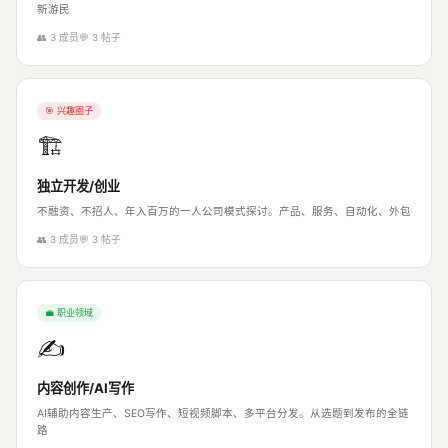
新游民
👥 3 成员
💬 3 帖子
🎯 兴趣圈子
🏗
独立开发/创业
不融资、不招人、年入百万的一人公司模式探讨。产品、服务、自动化、外包
👥 3 成员
💬 3 帖子
💼 职业领域
✍️
内容创作/AI写作
AI辅助内容生产、SEO写作、短视频脚本、多平台分发。从选题到发布的全链
路