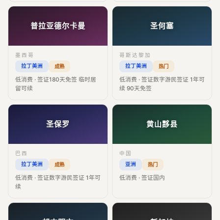
普拉亚德尔卡曼
圣何塞
墨西哥
哥斯达黎加
拉丁美洲
拉丁美洲
成熟
热门
低消费 · 签证180天免签 临时居
低消费 · 签证数字游民签证 1年可
留可续
续 90天免签
圣保罗
黄山黟县
巴西
中国
拉丁美洲
亚洲
成熟
热门
低消费 · 签证数字游民签证 1年可
低消费 · 签证国内
续