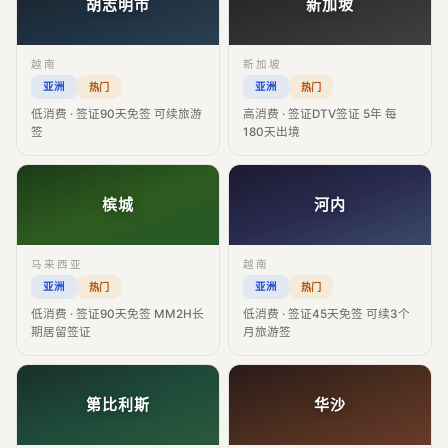
胡志明市
新加坡
越南
新加坡
亚洲
亚洲
热门
热门
低消费 · 签证90天免签 可续旅游
高消费 · 签证DTV签证 5年 每
签
180天出境
槟城
河内
马来西亚
越南
亚洲
亚洲
热门
热门
低消费 · 签证90天免签 MM2H长
低消费 · 签证45天免签 可续3个
期居留签证
月旅游签
第比利斯
华沙