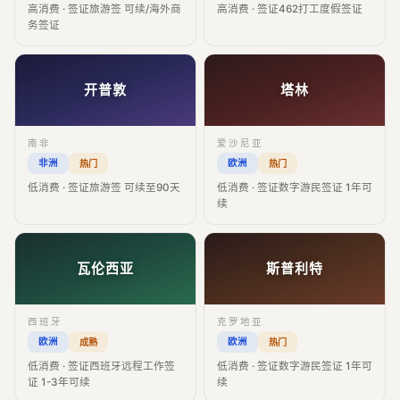
高消费 · 签证旅游签 可续/海外商
高消费 · 签证462打工度假签证
务签证
开普敦
塔林
南非
爱沙尼亚
非洲
欧洲
热门
热门
低消费 · 签证旅游签 可续至90天
低消费 · 签证数字游民签证 1年可
续
瓦伦西亚
斯普利特
西班牙
克罗地亚
欧洲
欧洲
成熟
热门
低消费 · 签证西班牙远程工作签
低消费 · 签证数字游民签证 1年可
证 1-3年可续
续