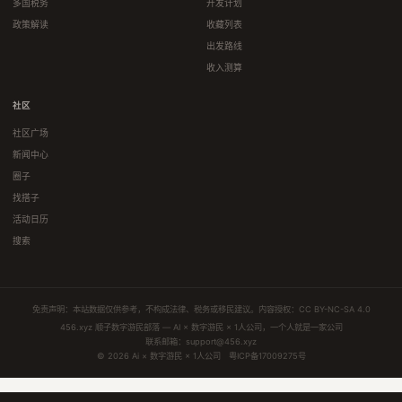
多国税务
开发计划
政策解读
收藏列表
出发路线
收入测算
社区
社区广场
新闻中心
圈子
找搭子
活动日历
搜索
免责声明：本站数据仅供参考，不构成法律、税务或移民建议。内容授权：
CC BY-NC-SA 4.0
456.xyz 顺子数字游民部落 — AI × 数字游民 × 1人公司，一个人就是一家公司
联系邮箱：
support@456.xyz
© 2026 Ai × 数字游民 × 1人公司
粤ICP备17009275号