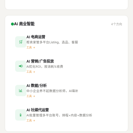
Ai 商业智能
4个方向
AI 电商运营
🛒
帮卖家管多平台Listing、选品、客服
工具 →
AI 营销/广告投放
📢
Ai优化ROI，按消耗%收费
工具 →
AI 数据/分析
📊
中小企业养不起数据分析师，AI填补
工具 →
AI 社媒代运营
📱
AI批量管理多平台账号，排程+内容+数据分析
工具 →