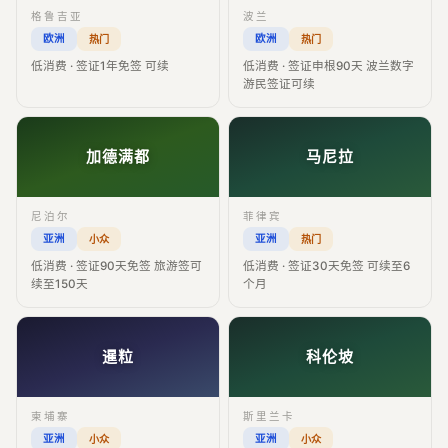
格鲁吉亚
波兰
欧洲
欧洲
热门
热门
低消费 · 签证1年免签 可续
低消费 · 签证申根90天 波兰数字
游民签证可续
加德满都
马尼拉
尼泊尔
菲律宾
亚洲
亚洲
小众
热门
低消费 · 签证90天免签 旅游签可
低消费 · 签证30天免签 可续至6
续至150天
个月
暹粒
科伦坡
柬埔寨
斯里兰卡
亚洲
亚洲
小众
小众