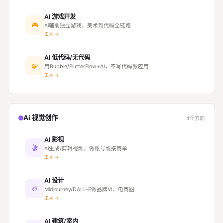
AI 游戏开发
🎮
Ai辅助独立游戏，美术到代码全链路
工具 →
AI 低代码/无代码
🧩
用Bubble/FlutterFlow+AI，不写代码做应用
工具 →
Ai 视觉创作
4个方向
AI 影视
🎬
Ai生成/剪辑视频，做账号或接商单
工具 →
AI 设计
🎨
Midjourney/DALL-E做品牌VI、电商图
工具 →
AI 建筑/室内