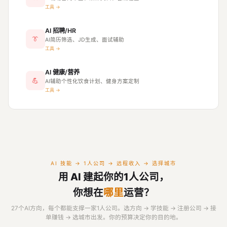
工具 →
AI 招聘/HR
👔
AI简历筛选、JD生成、面试辅助
工具 →
AI 健康/营养
💪
AI辅助个性化饮食计划、健身方案定制
工具 →
AI 技能 → 1人公司 → 远程收入 → 选择城市
用 AI 建起你的1人公司，
你想在
哪里
运营？
27个AI方向，每个都能支撑一家1人公司。选方向 → 学技能 → 注册公司 → 接
单赚钱 → 选城市出发。你的预算决定你的目的地。