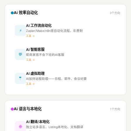
Ai 效率自动化
3个方向
AI 工作流自动化
⚡
Zapier/Make/n8n搭自动化流程，年费制
工具 →
AI 智能客服
💬
帮商家搭不会下班的AI客服
工具 →
AI 虚拟助理
🤵
AI加持远程助理——日程、邮件、会议纪要
工具 →
Ai 语言与本地化
1个方向
AI 翻译/本地化
🌐
独立站多语言、Listing本地化、文档翻译