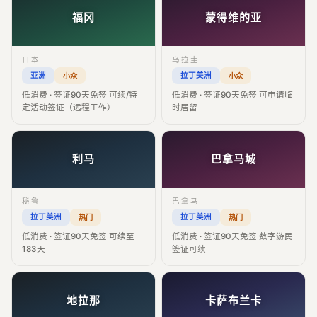
福冈
蒙得维的亚
日本
乌拉圭
亚洲
拉丁美洲
小众
小众
低消费 · 签证90天免签 可续/特
低消费 · 签证90天免签 可申请临
定活动签证（远程工作）
时居留
利马
巴拿马城
秘鲁
巴拿马
拉丁美洲
拉丁美洲
热门
热门
低消费 · 签证90天免签 可续至
低消费 · 签证90天免签 数字游民
183天
签证可续
地拉那
卡萨布兰卡