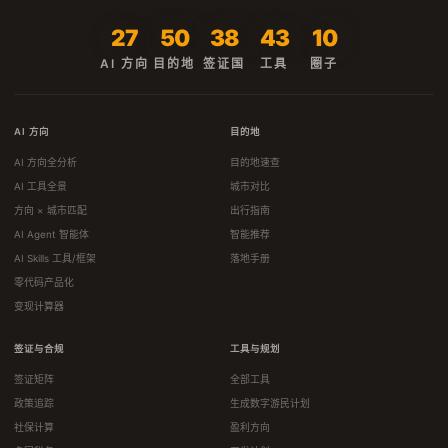
27
50
38
43
10
AI 方向
目的地
签证国
工具
圈子
AI 方向
目的地
AI 方向全分析
目的地速查
AI 工具全景
城市对比
方向 × 城市匹配
出行指南
AI Agent 智能体
智能推荐
AI Skills 工具/框架
落地手册
零代码产品化
变现计算器
签证与合规
工具与规划
签证矩阵
全部工具
政策追踪
生成数字游民计划
社保计算
盈利方向