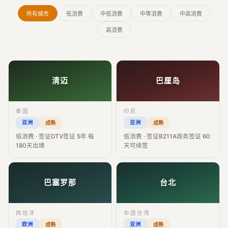
所有城市
低消费
中低消费
中等消费
中高消费
高消费
清迈
巴厘岛
泰国
印尼
亚洲
亚洲
成熟
成熟
低消费 · 签证DTV签证 5年 每
低消费 · 签证B211A商务签证 60
180天出境
天可续签
巴塞罗那
台北
西班牙
中国台湾
欧洲
亚洲
成熟
成熟