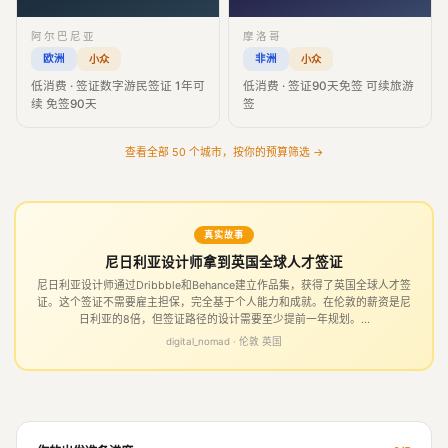
阿尔巴尼亚
摩洛哥
欧洲
非洲
小众
小众
低消费 · 签证数字游民签证 1年可
低消费 · 签证90天免签 可续旅游
续 免签90天
签
查看全部 50 个城市，按你的预算筛选 →
真实故事
尼日利亚设计师拿到英国全球人才签证
尼日利亚设计师通过Dribbble和Behance建立作品集，获得了英国全球人才签
证。这个签证不需要雇主担保，完全基于个人能力和成就。在伦敦的薪资是尼
日利亚的8倍，但签证路径的设计需要至少提前一年规划。...
digital_nomad · 伦敦 英国