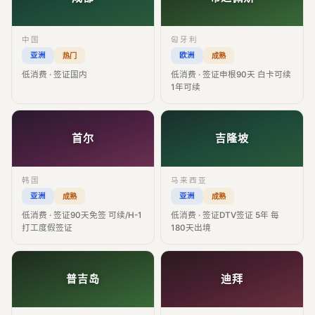
中国
匈牙利
亚洲
欧洲
热门
成熟
低消费 · 签证国内
低消费 · 签证申根90天 白卡可续
1年可续
首尔
吉隆坡
韩国
马来西亚
亚洲
亚洲
成熟
成熟
低消费 · 签证90天免签 可续/H-1
低消费 · 签证DTV签证 5年 每
打工度假签证
180天出境
普吉岛
迪拜