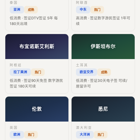
泰国
阿联酋
亚洲
中东
成熟
热门
低消费 · 签证DTV签证 5年 每
高消费 · 签证数字游民签证 1年可
180天出境
续
布宜诺斯艾利斯
伊斯坦布尔
阿根廷
土耳其
拉丁美洲
欧亚交界
热门
成熟
低消费 · 签证90天免签 数字游民
低消费 · 签证30天电子签 可续/
签证 180天可续
居留许可
伦敦
悉尼
英国
澳大利亚
欧洲
大洋洲
热门
热门