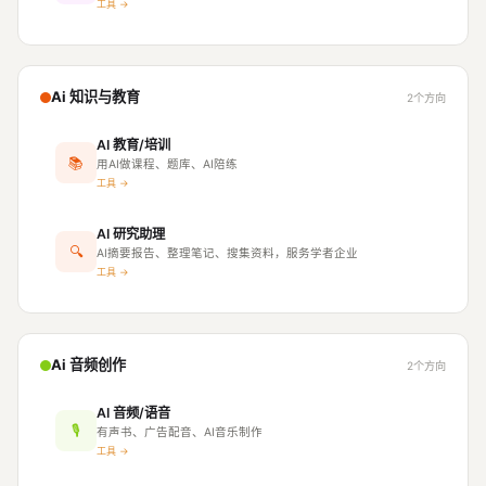
工具 →
Ai 知识与教育
2个方向
AI 教育/培训
📚
用AI做课程、题库、AI陪练
工具 →
AI 研究助理
🔍
AI摘要报告、整理笔记、搜集资料，服务学者企业
工具 →
Ai 音频创作
2个方向
AI 音频/语音
🎙
有声书、广告配音、AI音乐制作
工具 →