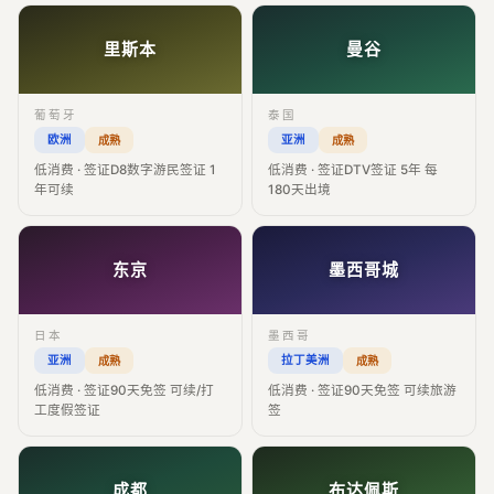
里斯本
曼谷
葡萄牙
泰国
欧洲
亚洲
成熟
成熟
低消费 · 签证D8数字游民签证 1
低消费 · 签证DTV签证 5年 每
年可续
180天出境
东京
墨西哥城
日本
墨西哥
亚洲
拉丁美洲
成熟
成熟
低消费 · 签证90天免签 可续/打
低消费 · 签证90天免签 可续旅游
工度假签证
签
成都
布达佩斯