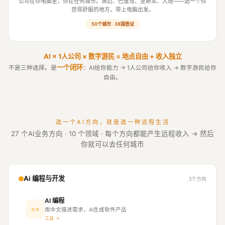
公司在你电脑里，你在任何城市。清迈、巴厘岛、里斯本、大理——选一个你
觉得舒服的地方，带上电脑出发。
50个城市 · 38国签证
AI × 1人公司 × 数字游民 = 地点自由 + 收入独立
一个闭环
不是三种选择。是
：AI给你能力 → 1人公司给你收入 → 数字游民给你
自由。
选一个AI方向，就是选一种远程生活
27 个AI业务方向 · 10 个领域 · 每个方向都能产生远程收入 → 然后
你就可以去任何城市
Ai 编程与开发
3个方向
AI 编程
<>
用中文描述需求，Ai生成软件产品
工具 →