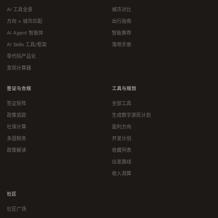
AI 工具全景
城市对比
方向 × 城市匹配
出行指南
AI Agent 智能体
智能推荐
AI Skills 工具/框架
落地手册
零代码产品化
变现计算器
签证与合规
工具与规划
签证矩阵
全部工具
政策追踪
生成数字游民计划
社保计算
盈利方向
多国税务
开发计划
政策解读
收藏列表
出发路线
收入测算
社区
社区广场