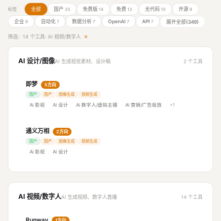
全部
国产
免费版
免费
无代码
开源
标签
35
14
13
10
9
企业
自动化
数据分析
OpenAI
API
展开全部(349)
9
7
7
7
7
筛选：14 个工具
· AI 视频/数字人
✕
AI 设计/图像
AI 生成视觉素材、设计稿
2 个工具
即梦
5方向
国产
国产
图像生成
视频生成
Ai 影视
Ai 设计
Ai 数字人/虚拟主播
Ai 营销/广告投放
+1
通义万相
2方向
国产
国产
图像生成
视频生成
Ai 影视
Ai 设计
AI 视频/数字人
AI 生成视频、数字人直播
14 个工具
Runway
1方向