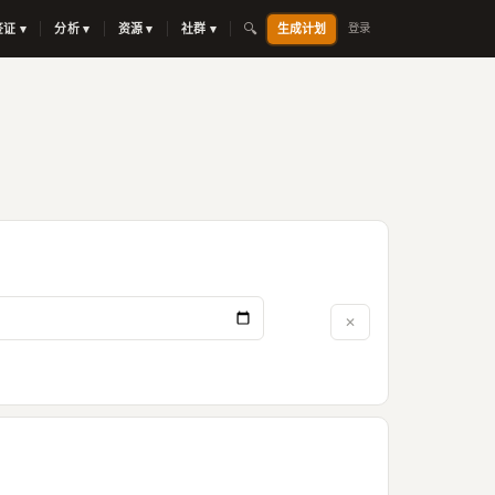
🔍
签证 ▾
分析 ▾
资源 ▾
社群 ▾
生成计划
登录
✕