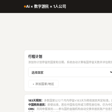
Ai × 数字游民 × 1人公司
行程计划
添加你计划停留的国家和日期。系统自动计算每国停留天数并评估税
+ 添加国家/地区
183天规则：
多数国家以12个月内停留≥183天为税收居民判定标准
中国税务居民：
即使出境，若在中国有住所或习惯性居住地，仍为中
CRS：
共同申报准则——参与国的金融机构自动交换非居民账户信息