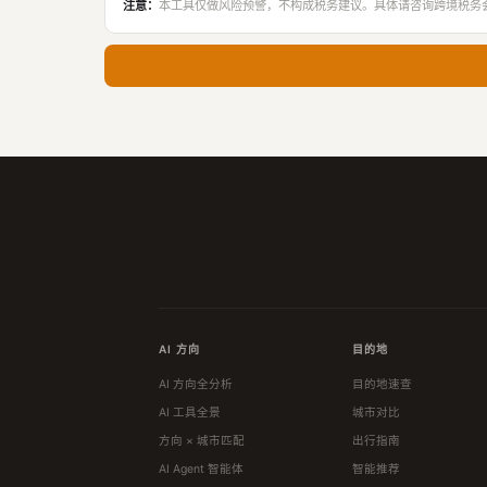
注意：
本工具仅做风险预警，不构成税务建议。具体请咨询跨境税务
AI 方向
目的地
AI 方向全分析
目的地速查
AI 工具全景
城市对比
方向 × 城市匹配
出行指南
AI Agent 智能体
智能推荐