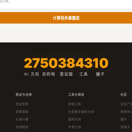
会计师。
计算税务暴露度
27
50
38
43
10
AI 方向
目的地
签证国
工具
圈子
签证与合规
工具与规划
社区
签证矩阵
全部工具
社区广
政策追踪
生成数字游民计划
新闻中
社保计算
盈利方向
圈子
多国税务
开发计划
找搭子