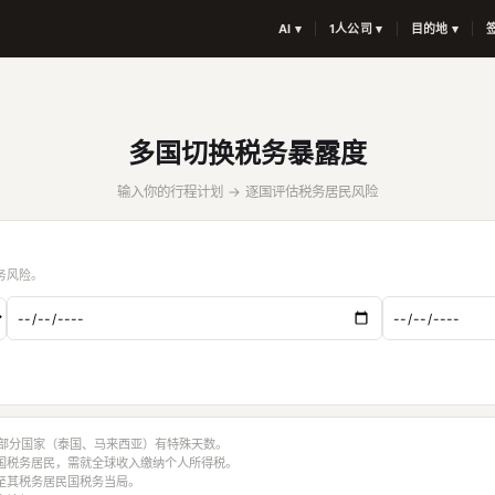
AI ▾
1人公司 ▾
目的地 ▾
多国切换税务暴露度
输入你的行程计划 → 逐国评估税务居民风险
务风险。
。部分国家（泰国、马来西亚）有特殊天数。
国税务居民，需就全球收入缴纳个人所得税。
至其税务居民国税务当局。