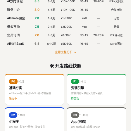
AI方向课程
8.5
3-4周
¥10K-100K
¥5-15
30-60%
ICP+文网文
服务中介
8.0
4-6周
¥10K-100K
¥5-15
—
合作持牌
Affiliate佣金
7.8
1-2周
¥1K-20K
≈¥0
—
无需
模板市场
7.5
2-4周
¥2K-20K
≈¥0
—
无需
会员订阅
7.0
4-8周
¥0-30K
¥3-15
70-78%
ICP许可证
AI顾问SaaS
6.5
6-10周
¥5K-50K
¥5-15
—
ICP许可证
查看完整分析 →
🛠️ 开发路线快照
1-2周
3-6周
P0
P1
基础夯实
变现引擎
Affiliate+城市手册MVP+移动端完善
付费内容+课程+支付+会员
进行中
待启动
7-10周
11-16周
P2
P3
小程序
App(可选)
uni-app+裂变分享卡+微信支付
uni-app编译+离线+Push