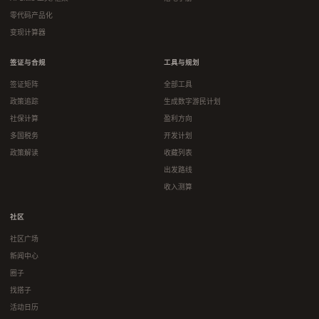
零代码产品化
变现计算器
签证与合规
工具与规划
签证矩阵
全部工具
政策追踪
生成数字游民计划
社保计算
盈利方向
多国税务
开发计划
政策解读
收藏列表
出发路线
收入测算
社区
社区广场
新闻中心
圈子
找搭子
活动日历