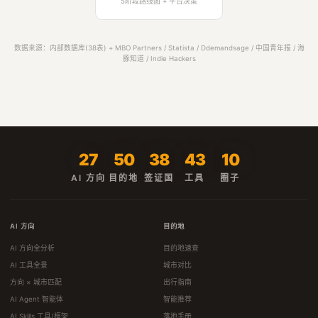
5阶段路线图 + 平台决策
数据来源：内部数据库(38表) + MBO Partners / Statista / Ddemandsage / 中国青年报 / 海
豚知道 / Indie Hackers
27
50
38
43
10
AI 方向
目的地
签证国
工具
圈子
AI 方向
目的地
AI 方向全分析
目的地速查
AI 工具全景
城市对比
方向 × 城市匹配
出行指南
AI Agent 智能体
智能推荐
AI Skills 工具/框架
落地手册