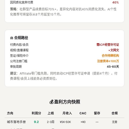
因同质化放弃付费
40%
策略
：社群型产品续费目标70%+，差异化内容对抗40%同质化流失。AI个性
化推荐可将留存从8个月延至15个月。
⚖️ 合规路径
付费内容/会员
需ICP经营许可证
视频/直播课程
+文网文
签证/保险中介
合作持牌机构
公司注册门槛
注册资本≥100万
审批周期
45-60天
建议
：Affiliate零门槛先跑，同时启动ICP经营许可证申请（提前4个月）。付
费课程/会员上线前务必资质到位。
💰 盈利方向快照
方向
利润分
上线
月收入
CAC
留存
合规
城市落地手册
9.2
2-3周
¥5K-50K
≈¥0
—
无需