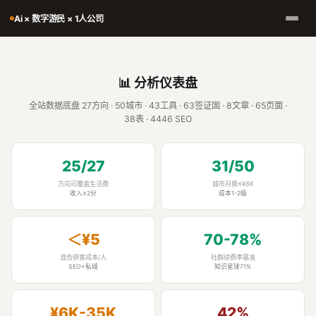
Ai × 数字游民 × 1人公司
📊 分析仪表盘
全站数据底盘 27方向 · 50城市 · 43工具 · 63签证国 · 8文章 · 65页面 ·
38表 · 4446 SEO
25/27
31/50
方向可覆盖生活费
城市月费≤¥8K
收入≥2分
成本1-2级
＜¥5
70-78%
混合获客成本/人
社群续费率基准
SEO+私域
知识星球71%
¥6K-35K
42%