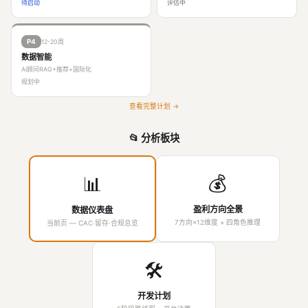
待启动
评估中
12-20周
P4
数据智能
AI顾问RAG+推荐+国际化
规划中
查看完整计划 →
📂 分析板块
💰
📊
盈利方向全景
数据仪表盘
7方向×12维度 + 四角色推理
当前页 — CAC·留存·合规总览
🛠️
开发计划