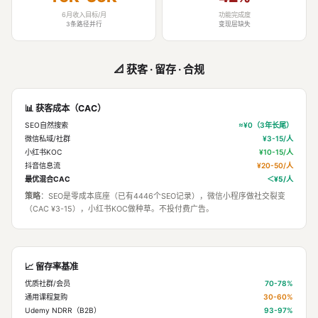
6月收入目标/月
功能完成度
3条路径并行
变现层缺失
📐 获客 · 留存 · 合规
📊 获客成本（CAC）
SEO自然搜索
≈¥0（3年长尾）
微信私域/社群
¥3-15/人
小红书KOC
¥10-15/人
抖音信息流
¥20-50/人
最优混合CAC
＜¥5/人
策略
：SEO是零成本底座（已有4446个SEO记录），微信小程序做社交裂变
（CAC ¥3-15），小红书KOC做种草。不投付费广告。
📈 留存率基准
优质社群/会员
70-78%
通用课程复购
30-60%
Udemy NDRR（B2B）
93-97%