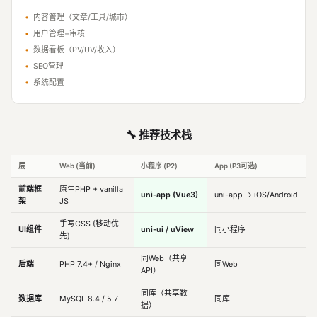
•
内容管理（文章/工具/城市）
•
用户管理+审核
•
数据看板（PV/UV/收入）
•
SEO管理
•
系统配置
🔧 推荐技术栈
层
Web (当前)
小程序 (P2)
App (P3可选)
前端框
原生PHP + vanilla
uni-app (Vue3)
uni-app → iOS/Android
架
JS
手写CSS (移动优
UI组件
uni-ui / uView
同小程序
先)
同Web（共享
后端
PHP 7.4+ / Nginx
同Web
API）
同库（共享数
数据库
MySQL 8.4 / 5.7
同库
据）