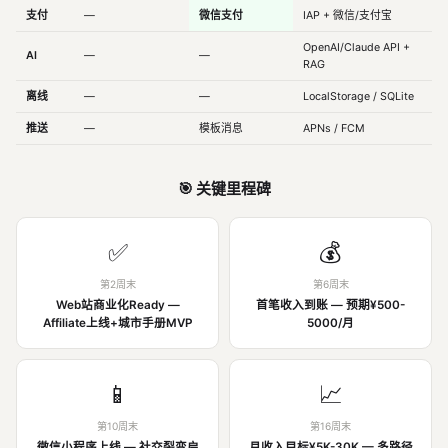
支付
—
微信支付
IAP + 微信/支付宝
OpenAI/Claude API +
AI
—
—
RAG
离线
—
—
LocalStorage / SQLite
推送
—
模板消息
APNs / FCM
🎯 关键里程碑
✅
💰
第2周末
第6周末
Web站商业化Ready —
首笔收入到账 — 预期¥500-
Affiliate上线+城市手册MVP
5000/月
📱
📈
第10周末
第16周末
微信小程序上线 — 社交裂变启
月收入目标¥5K-30K — 多路径