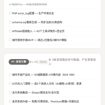
✓
新闻中心 — 内容持续更新系统
○
PHP error_log配置 — 生产环境日志
○
schema.sql重新生成 — 同步当前30表结构
○
Affiliate链接植入 — 43个工具详情页+签证页
○
城市落地手册MVP — 清迈+巴厘岛2城PDF模板
🎯 3条变现路径并行跑通，产生首笔收
P1 · 变现引擎
第3-6周
待启动
入
○
城市手册产品化 — 50城数据库→付费内容（¥29-199）
○
AI方向入门课程 — 选2个高收入方向（AI编程+AI影视）录课
○
支付系统集成 — Stripe/微信支付/支付宝
○
会员系统升级 — 免费/付费双轨，Premium数据+专属社区