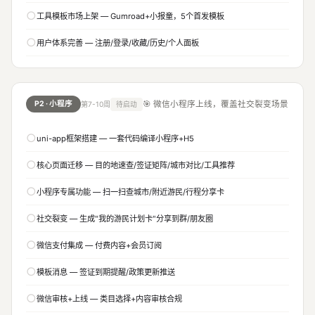
○
工具模板市场上架 — Gumroad+小报童，5个首发模板
○
用户体系完善 — 注册/登录/收藏/历史/个人面板
P2 · 小程序
🎯 微信小程序上线，覆盖社交裂变场景
第7-10周
待启动
○
uni-app框架搭建 — 一套代码编译小程序+H5
○
核心页面迁移 — 目的地速查/签证矩阵/城市对比/工具推荐
○
小程序专属功能 — 扫一扫查城市/附近游民/行程分享卡
○
社交裂变 — 生成"我的游民计划卡"分享到群/朋友圈
○
微信支付集成 — 付费内容+会员订阅
○
模板消息 — 签证到期提醒/政策更新推送
○
微信审核+上线 — 类目选择+内容审核合规