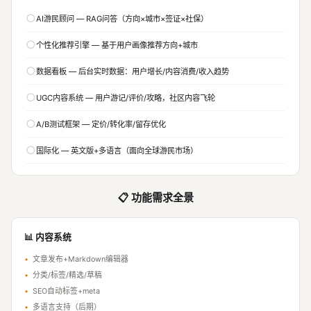
○
AI游民顾问 — RAG问答（方向×城市×签证×社保）
○
个性化推荐引擎 — 基于用户画像推荐方向+城市
○
数据看板 — 后台实时数据：用户增长/内容消费/收入趋势
○
UGC内容系统 — 用户游记/评价/攻略，社区内容飞轮
○
A/B测试框架 — 定价/转化率/留存优化
○
国际化 — 英文版+多语言（面向全球游民市场）
📋 功能需求全景
📊 内容系统
•
文章发布+Markdown编辑器
•
分类/标签/精选/草稿
•
SEO自动标签+meta
•
多语言支持（后期）