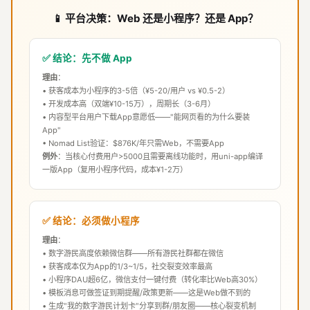
📱 平台决策：Web 还是小程序？还是 App？
✅ 结论：先不做 App
理由
：
• 获客成本为小程序的3-5倍（¥5-20/用户 vs ¥0.5-2）
• 开发成本高（双端¥10-15万），周期长（3-6月）
• 内容型平台用户下载App意愿低——"能网页看的为什么要装
App"
• Nomad List验证：$876K/年只需Web，不需要App
例外
：当核心付费用户>5000且需要离线功能时，用uni-app编译
一版App（复用小程序代码，成本¥1-2万）
✅ 结论：必须做小程序
理由
：
• 数字游民高度依赖微信群——所有游民社群都在微信
• 获客成本仅为App的1/3~1/5，社交裂变效率最高
• 小程序DAU超6亿，微信支付一键付费（转化率比Web高30%）
• 模板消息可做签证到期提醒/政策更新——这是Web做不到的
• 生成"我的数字游民计划卡"分享到群/朋友圈——核心裂变机制