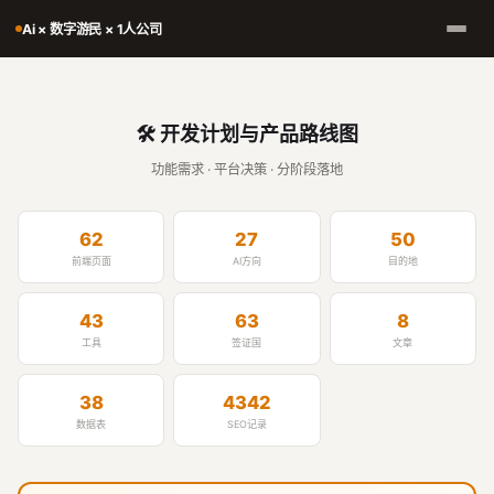
Ai × 数字游民 × 1人公司
🛠️ 开发计划与产品路线图
功能需求 · 平台决策 · 分阶段落地
62
27
50
前端页面
AI方向
目的地
43
63
8
工具
签证国
文章
38
4342
数据表
SEO记录