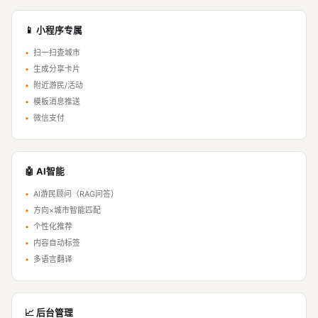
📱 小程序专属
•
扫一扫查城市
•
生成分享卡片
•
附近游民/活动
•
模板消息推送
•
微信支付
🤖 AI智能
•
AI游民顾问（RAG问答）
•
方向×城市智能匹配
•
个性化推荐
•
内容自动标签
•
多语言翻译
📈 后台管理