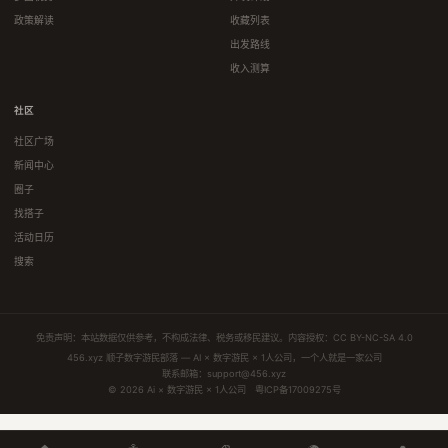
政策解读
收藏列表
出发路线
收入测算
社区
社区广场
新闻中心
圈子
找搭子
活动日历
搜索
免责声明：本站数据仅供参考，不构成法律、税务或移民建议。内容授权：
CC BY-NC-SA 4.0
456.xyz 顺子数字游民部落 — AI × 数字游民 × 1人公司，一个人就是一家公司
联系邮箱：
support@456.xyz
© 2026 Ai × 数字游民 × 1人公司
粤ICP备17009275号