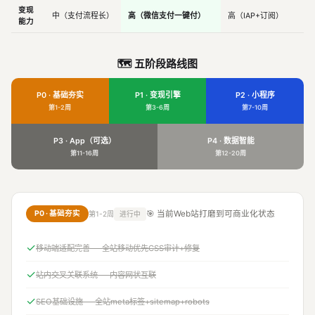
变现
中（支付流程长）
高（微信支付一键付）
高（IAP+订阅）
能力
🗺️ 五阶段路线图
P0 · 基础夯实
P1 · 变现引擎
P2 · 小程序
第1-2周
第3-6周
第7-10周
P3 · App（可选）
P4 · 数据智能
第11-16周
第12-20周
P0 · 基础夯实
🎯 当前Web站打磨到可商业化状态
第1-2周
进行中
✓
移动端适配完善 — 全站移动优先CSS审计+修复
✓
站内交叉关联系统 — 内容网状互联
✓
SEO基础设施 — 全站meta标签+sitemap+robots