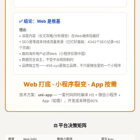
✅ 结论：Web 是根基
理由
：
• 深度内容（长文攻略/分析报告）在Web端体验最好
• SEO是零成本持续流量来源（已打好基础：4342个SEO记录+62
个页面）
• 面向海外用户必须Web（小程序仅限中国）
• 数据完全自主，不受平台规则制约
• 品牌独立性——456.xyz是独立品牌，不只是微信里的一个小程序
Web 打底 · 小程序裂变 · App 按需
技术方案：
uni-app
— 一套代码同时编译 H5 + 微信小程序 +
App（如需），开发成本降低60%
⚖️ 平台决策矩阵
维度
Web (H5)
微信小程序
原生App