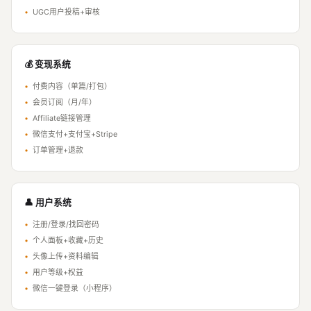
•
UGC用户投稿+审核
💰 变现系统
•
付费内容（单篇/打包）
•
会员订阅（月/年）
•
Affiliate链接管理
•
微信支付+支付宝+Stripe
•
订单管理+退款
👤 用户系统
•
注册/登录/找回密码
•
个人面板+收藏+历史
•
头像上传+资料编辑
•
用户等级+权益
•
微信一键登录（小程序）