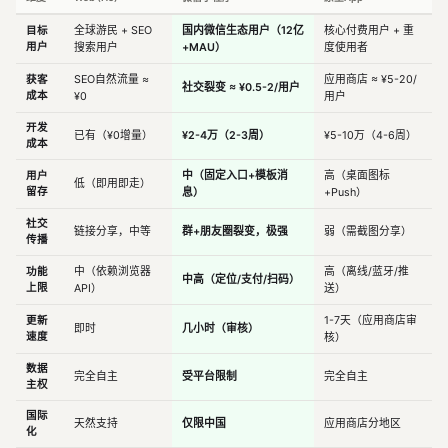
目标
全球游民 + SEO
国内微信生态用户（12亿
核心付费用户 + 重
用户
搜索用户
+MAU）
度使用者
获客
SEO自然流量 ≈
应用商店 ≈ ¥5-20/
社交裂变 ≈ ¥0.5-2/用户
成本
¥0
用户
开发
已有（¥0增量）
¥2-4万（2-3周）
¥5-10万（4-6周）
成本
用户
中（固定入口+模板消
高（桌面图标
低（即用即走）
留存
息）
+Push）
社交
链接分享，中等
群+朋友圈裂变，极强
弱（需截图分享）
传播
功能
中（依赖浏览器
高（离线/蓝牙/推
中高（定位/支付/扫码）
上限
API）
送）
更新
1-7天（应用商店审
即时
几小时（审核）
速度
核）
数据
完全自主
受平台限制
完全自主
主权
国际
天然支持
仅限中国
应用商店分地区
化