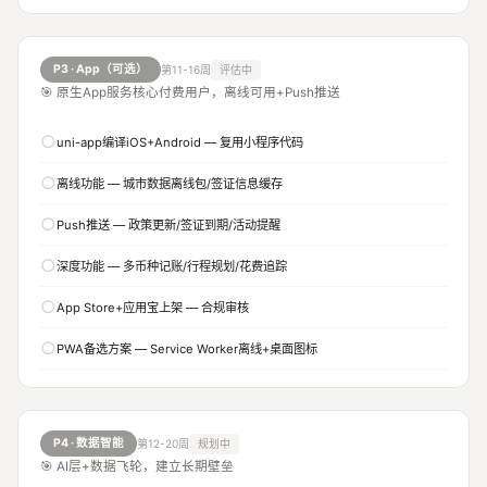
P3 · App（可选）
第11-16周
评估中
🎯 原生App服务核心付费用户，离线可用+Push推送
○
uni-app编译iOS+Android — 复用小程序代码
○
离线功能 — 城市数据离线包/签证信息缓存
○
Push推送 — 政策更新/签证到期/活动提醒
○
深度功能 — 多币种记账/行程规划/花费追踪
○
App Store+应用宝上架 — 合规审核
○
PWA备选方案 — Service Worker离线+桌面图标
P4 · 数据智能
第12-20周
规划中
🎯 AI层+数据飞轮，建立长期壁垒