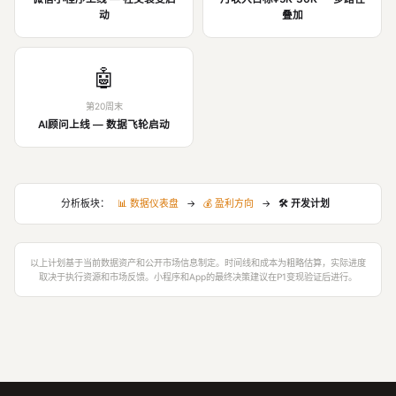
动
叠加
🤖
第20周末
AI顾问上线 — 数据飞轮启动
分析板块：
📊 数据仪表盘
→
💰 盈利方向
→
🛠️ 开发计划
以上计划基于当前数据资产和公开市场信息制定。时间线和成本为粗略估算，实际进度
取决于执行资源和市场反馈。小程序和App的最终决策建议在P1变现验证后进行。