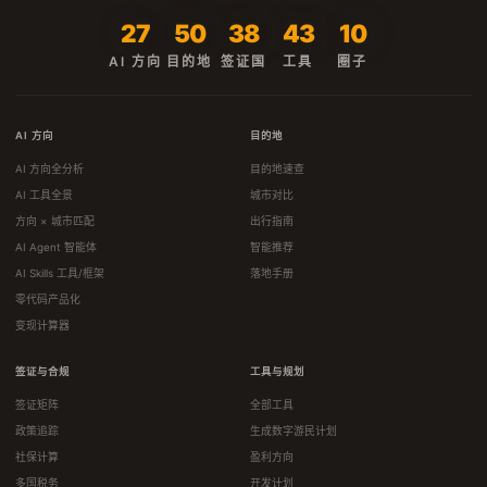
27
50
38
43
10
AI 方向
目的地
签证国
工具
圈子
AI 方向
目的地
AI 方向全分析
目的地速查
AI 工具全景
城市对比
方向 × 城市匹配
出行指南
AI Agent 智能体
智能推荐
AI Skills 工具/框架
落地手册
零代码产品化
变现计算器
签证与合规
工具与规划
签证矩阵
全部工具
政策追踪
生成数字游民计划
社保计算
盈利方向
多国税务
开发计划