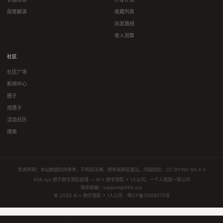
政策解读
收藏列表
出发路线
收入测算
社区
社区广场
新闻中心
圈子
找搭子
活动日历
搜索
免责声明：本站数据仅供参考，不构成法律、税务或移民建议。内容授权：
CC BY-NC-SA 4.0
456.xyz 顺子数字游民部落 — AI × 数字游民 × 1人公司，一个人就是一家公司
联系邮箱：
support@456.xyz
© 2026 Ai × 数字游民 × 1人公司
粤ICP备17009275号