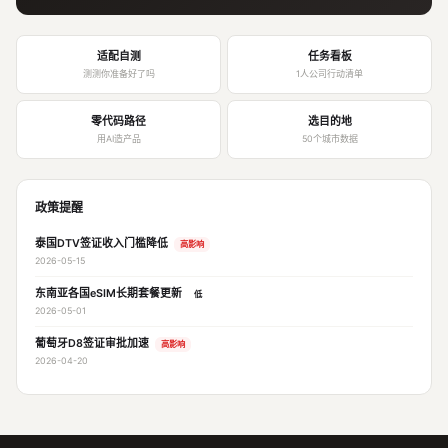
适配自测
任务看板
测测你准备好了吗
1人公司行动清单
零代码路径
选目的地
用AI造产品
50个城市数据
政策提醒
泰国DTV签证收入门槛降低
高影响
2026-05-15
东南亚各国eSIM长期套餐更新
低
2026-05-01
葡萄牙D8签证审批加速
高影响
2026-04-20