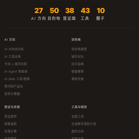
27
50
38
43
10
AI 方向
目的地
签证国
工具
圈子
AI 方向
目的地
AI 方向全分析
目的地速查
AI 工具全景
城市对比
方向 × 城市匹配
出行指南
AI Agent 智能体
智能推荐
AI Skills 工具/框架
落地手册
零代码产品化
变现计算器
签证与合规
工具与规划
签证矩阵
全部工具
政策追踪
生成数字游民计划
社保计算
盈利方向
多国税务
开发计划