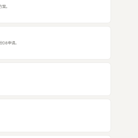
M方案。
份D8申请。