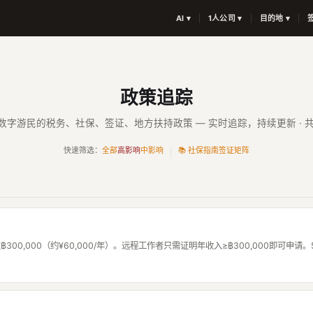
AI ▾
1人公司 ▾
目的地 ▾
政策追踪
数字游民的税务、社保、签证、地方扶持政策 — 实时追踪，持续更新 · 共
快速筛选：
全部
高影响
中影响
📚 社保指南
签证矩阵
|
฿300,000（约¥60,000/年）。远程工作者只需证明年收入≥฿300,000即可申