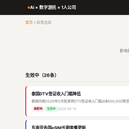
Ai × 数字游民 × 1人公司
首页
›
政策追踪
影响
生效中（26条）
泰国DTV签证收入门槛降低
泰国内阁2026年5月批准将DTV签证收入门槛从฿500,000降至
2026-05-15
高影响
生效中
东南亚各国eSIM长期套餐更新