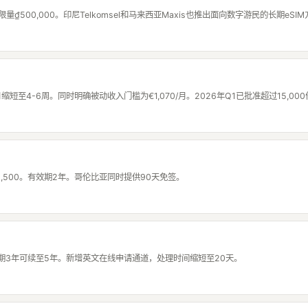
天不限量₫500,000。印尼Telkomsel和马来西亚Maxis也推出面向数字游民的长期eSI
至4-6周。同时明确被动收入门槛为€1,070/月。2026年Q1已批准超过15,000
,500。有效期2年。哥伦比亚同时提供90天免签。
有效期3年可续至5年。新增英文在线申请通道，处理时间缩短至20天。