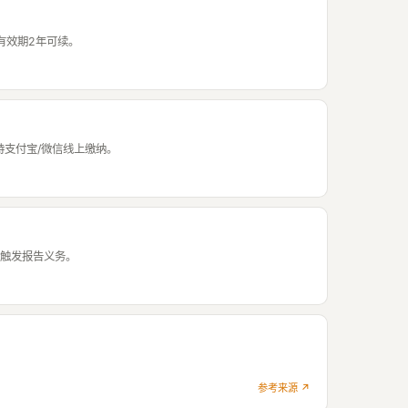
。有效期2年可续。
支持支付宝/微信线上缴纳。
笔即触发报告义务。
参考来源 ↗