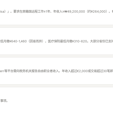
Visa）」。要求在原籍国远程工作≥1年、年收入≥₩49,200,000（约¥264,000）
月缴¥640-1,460（因省而异），医疗保险最低月缴¥310-620。大部分省份已
iverr等平台需向税务机关报告自由职业者收入。年收入超过€2,000或交易超过30
注意事项。