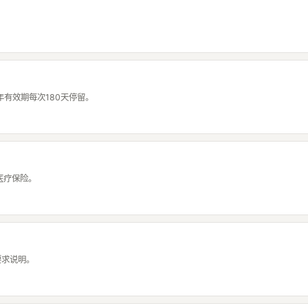
。
年有效期每次180天停留。
医疗保险。
要求说明。