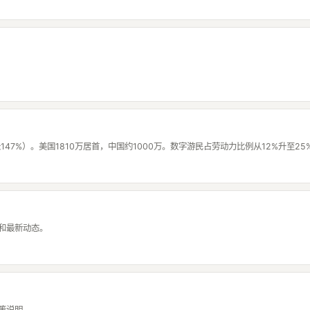
。
（增长147%）。美国1810万居首，中国约1000万。数字游民占劳动力比例从12%升至25
和最新动态。
策说明。