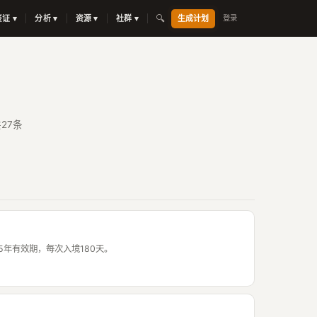
🔍
签证 ▾
分析 ▾
资源 ▾
社群 ▾
生成计划
登录
27条
请。5年有效期，每次入境180天。