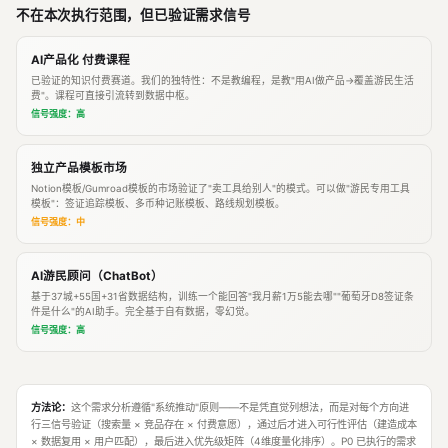
不在本次执行范围，但已验证需求信号
AI产品化 付费课程
已验证的知识付费赛道。我们的独特性：不是教编程，是教"用AI做产品→覆盖游民生活
费"。课程可直接引流转到数据中枢。
信号强度：高
独立产品模板市场
Notion模板/Gumroad模板的市场验证了"卖工具给别人"的模式。可以做"游民专用工具
模板"：签证追踪模板、多币种记账模板、路线规划模板。
信号强度：中
AI游民顾问（ChatBot）
基于37城+55国+31省数据结构，训练一个能回答"我月薪1万5能去哪""葡萄牙D8签证条
件是什么"的AI助手。完全基于自有数据，零幻觉。
信号强度：高
方法论：
这个需求分析遵循"系统推动"原则——不是凭直觉列想法，而是对每个方向进
行三信号验证（搜索量 × 竞品存在 × 付费意愿），通过后才进入可行性评估（建造成本
× 数据复用 × 用户匹配），最后进入优先级矩阵（4维度量化排序）。P0 已执行的需求