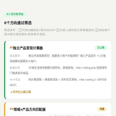
P1 可行性评估
6个方向通过筛选
筛选条件：①可用AI编程在2周内出MVP ②可嵌入或利用已有数据结构 ③目标用户
是中国大陆的潜在/现有数字游民。
#1
独立产品变现计算器
已上线
独立开发者最常问：我要多少用户才能辞职？输入产品定价 → 37城
真实需求
逐城算出需要多少用户。
37城生活成本数据已结构化，直接复用。vibe-coding.php 底部城市
数据优势
门槛表是半成品。
纯计算逻辑 + 数据表渲染 + 实时交互滑块。vibe coding 2-3天可出
MVP形态
MVP。
→ 打开已上线工具
#2
领域×产品方向匹配器
待建