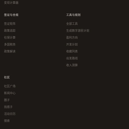
变现计算器
签证与合规
工具与规划
签证矩阵
全部工具
政策追踪
生成数字游民计划
社保计算
盈利方向
多国税务
开发计划
政策解读
收藏列表
出发路线
收入测算
社区
社区广场
新闻中心
圈子
找搭子
活动日历
搜索