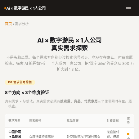
Ai × 数字游民 × 1人公司
首页
›
需求分析
Ai × 数字游民 × 1人公司
真实需求探索
不是头脑风暴。每个需求方向都经过搜索信号验证、竞品存在确认、付费意愿
检查。探索 AI 编程如何让一个人成为一家公司，把"数字游民"的受众从 800 万
扩大到 1.3 亿。
P0 需求信号挖掘
8个方向 × 3个维度验证
真实需求 ≠ 好想法。真实需求必须有
搜索量、竞品、付费意愿
三个信号同时存在。逐
一核查。
信
需求方向
搜索信号
竞品存在
付费证据
号
中国护照
无直接付
→免签国
百度指数持续高位
外交部/携程/穷游列表页
费，但流
中