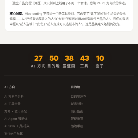
（独立产品变现计算器）从识别到上线用了不到一个会话。后续 P1-P3 方向按需推进。
核心洞察：
Vibe coding 不只是一个新工具类别。它改变了"数字游民"这个品类的受众
规模——从"已经有远程收入的人"扩大到"所有可以用AI创造软件产品的人"。我们的数据
中枢从"帮人选城市"变成了"帮人变成可以选城市的人"。这是品类定义级别的改变。
27
50
38
43
10
AI 方向
目的地
签证国
工具
圈子
AI 方向
目的地
AI 方向全分析
目的地速查
AI 工具全景
城市对比
方向 × 城市匹配
出行指南
AI Agent 智能体
智能推荐
AI Skills 工具/框架
落地手册
零代码产品化