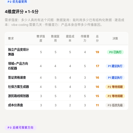
P2 优先级矩阵
4维度评分 × 1-5分
需求强度：多少人真的有这个问题 · 数据复用：能利用多少已有结构化数据 · 建造成
本：vibe coding 需要几天 · 传播潜力：产品本身自带多少传播基因。
需求强
数据复
建造成
传播潜
总
需求
决策
度
用
本
力
分
独立产品变现计
5
5
5
4
19
P0 已执行
算器
领域×产品方向
4
4
4
5
17
P1 建议执行
匹配器
签证资格速查
4
5
4
3
16
P1 建议执行
社保方案生成器
4
5
4
3
16
P2 等待排期
游民路线规划器
3
5
2
5
15
P2 等待排期
成本仪表盘
3
3
2
3
11
P3 低优先级
P3 后续可探索方向