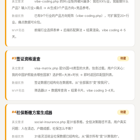
vibe-coding.php 的9行业矩阵被问最多：我在XX行业，我能做什么
真实需求
产品？输入行业+痛点 → AI生成3个产品方向+竞品参考。
已有9个行业的产品方向矩阵（vibe-coding.php），可扩展至20+行
数据优势
业。痛点数据可众包。
前端行业选择表单 + 后端匹配算法 + 结果渲染。vibe coding 4-5
MVP形态
天。
#3
签证资格速查
待建
visa-matrix.php 是55国×6类型的大表，信息过载。用户只关心：
真实需求
我的中国护照能去哪些国家？选护照+大洲+时长 → 即时返回匹配国列表。
签证数据已结构化在数据库。从"全部展示"变"按我问"。
数据优势
筛选器UI + 数据库查询 + 结果卡片。vibe coding 3-4天。
MVP形态
#4
社保断缴方案生成器
待建
social-insurance.php 是31省表格，全但决策路径不清。用户真实
真实需求
问题：人在清迈，户籍成都，社保怎么不断？
31省灵活就业社保数据已结构化。从"展示所有"变"计算我的"。
数据优势