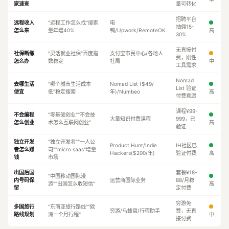
家速查
量可转化
招聘平台
远程收入
"远程工作怎么找"搜索
电
抽佣15-
怎么来
量年增40%
鸭/Upwork/RemoteOK
高
30%
无直接付
社保断缴
"灵活就业社保"百度指
支付宝市民中心/各地人
费，刚性
怎么办
数稳定
社局
中
工具需求
Nomad
去哪生活
"哪个城市生活成本
Nomad List ($49/
List 验证
便宜
低"稳定搜索
年)/Numbeo
高
付费意愿
课程¥99-
不会编程
"零基础创业""不会技
大量知识付费课程
999，已
怎么创业
术怎么互联网创业"
高
验证
独立开发
"独立开发者""一人公
Product Hunt/Indie
IH社区已
者怎么赚
司""micro saas"增量
Hackers($200/年)
验证付费
高
钱
市场
出国后国
套餐¥18-
"中国移动国际漫
内号码保
运营商国际业务
88/月稳
游""出国怎么收短信"
高
留
定付费
穷游免
多国旅行
"东南亚旅行路线""欧
穷游/马蜂窝/行程助手
费，无直
路线规划
洲一个月行程"
中
接付费