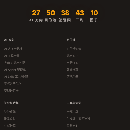
27
50
38
43
10
AI 方向
目的地
签证国
工具
圈子
AI 方向
目的地
AI 方向全分析
目的地速查
AI 工具全景
城市对比
方向 × 城市匹配
出行指南
AI Agent 智能体
智能推荐
AI Skills 工具/框架
落地手册
零代码产品化
变现计算器
签证与合规
工具与规划
签证矩阵
全部工具
政策追踪
生成数字游民计划
社保计算
盈利方向