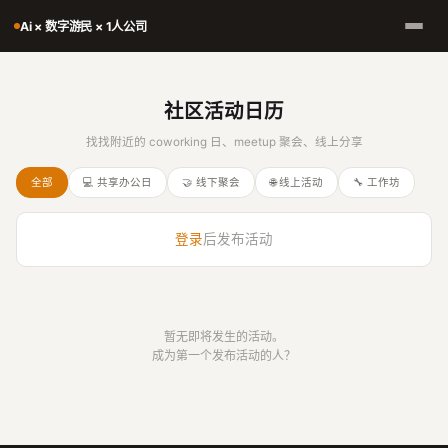
Ai × 数字游民 × 1人公司
社区活动日历
找找附近的 coworking 日、meetup 聚会、线上分享
全部
💻 共享办公日
🤝 线下聚会
🌐 线上活动
🔧 工作坊
登录
后发布活动
暂无即将发生的活动。
成为第一个发布活动的人？