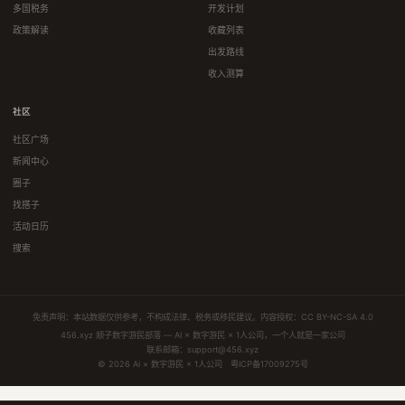
多国税务
开发计划
政策解读
收藏列表
出发路线
收入测算
社区
社区广场
新闻中心
圈子
找搭子
活动日历
搜索
免责声明：本站数据仅供参考，不构成法律、税务或移民建议。内容授权：
CC BY-NC-SA 4.0
456.xyz 顺子数字游民部落 — AI × 数字游民 × 1人公司，一个人就是一家公司
联系邮箱：
support@456.xyz
© 2026 Ai × 数字游民 × 1人公司
粤ICP备17009275号