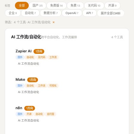
全部
国产
免费版
免费
无代码
开源
标签
35
14
13
10
9
企业
自动化
数据分析
OpenAI
API
展开全部(349)
9
7
7
7
7
筛选：4 个工具
· AI 工作流/自动化
✕
AI 工作流/自动化
跨平台自动化、工作流编排
4 个工具
Zapier AI
1方向
国外
自动化
无代码
工作流
Ai 工作流自动化
Make
1方向
国外
自动化
工作流
可视化
Ai 工作流自动化
n8n
1方向
国外
开源
自动化
自托管
Ai 工作流自动化