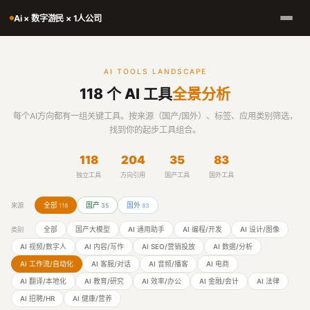
Ai × 数字游民 × 1人公司
AI TOOLS LANDSCAPE
118 个 AI 工具
全景分析
每个AI方向都有一组关键工具。按来源（国产/国外）、标签、应用类别筛选，
找到你的起步工具组合。
118
204
35
83
独立工具
方向引用
国产工具
国外工具
全部
国产
国外
来源
118
35
83
全部
国产大模型
AI 通用助手
AI 编程/开发
AI 设计/图像
类别
AI 视频/数字人
AI 内容/写作
AI SEO/营销投放
AI 数据/分析
AI 工作流/自动化
AI 客服/对话
AI 音频/播客
AI 电商
AI 翻译/本地化
AI 教育/研究
AI 效率/办公
AI 金融/会计
AI 法律
AI 招聘/HR
AI 健康/营养