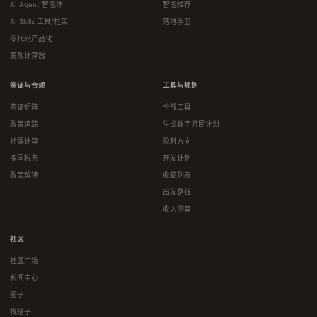
AI Agent 智能体
智能推荐
AI Skills 工具/框架
落地手册
零代码产品化
变现计算器
签证与合规
工具与规划
签证矩阵
全部工具
政策追踪
生成数字游民计划
社保计算
盈利方向
多国税务
开发计划
政策解读
收藏列表
出发路线
收入测算
社区
社区广场
新闻中心
圈子
找搭子