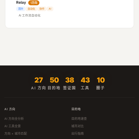
Relay
1方向
国外
自动化
协作
AI
Ai 工作流自动化
27
50
38
43
10
AI 方向
目的地
签证国
工具
圈子
AI 方向
目的地
AI 方向全分析
目的地速查
AI 工具全景
城市对比
方向 × 城市匹配
出行指南