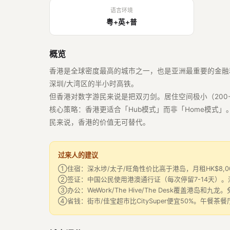
语言环境
粤+英+普
概览
香港是全球密度最高的城市之一，也是亚洲最重要的金融
深圳/大湾区的半小时高铁。
但香港对数字游民来说是把双刃剑。居住空间极小（200-400尺
核心策略：香港更适合「Hub模式」而非「Home模式」
民来说，香港的价值无可替代。
过来人的建议
①住宿：深水埗/太子/旺角性价比高于港岛，月租HK$8,000
②签证：中国公民使用港澳通行证（每次停留7-14天）。
③办公：WeWork/The Hive/The Desk覆盖港岛
④省钱：街市/佳宝超市比CitySuper便宜50%。午餐茶餐