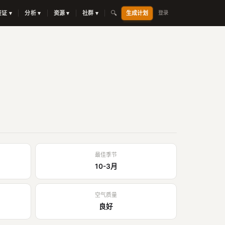
🔍
签证 ▾
分析 ▾
资源 ▾
社群 ▾
生成计划
登录
最佳季节
10-3月
空气质量
良好