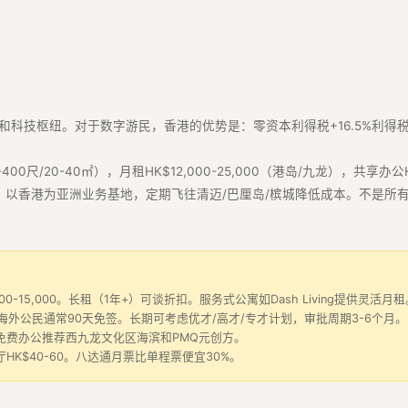
和科技枢纽。对于数字游民，香港的优势是：零资本利得税+16.5%利得
/20-40㎡），月租HK$12,000-25,000（港岛/九龙），共享办公H
。以香港为亚洲业务基地，定期飞往清迈/巴厘岛/槟城降低成本。不是所有
-15,000。长租（1年+）可谈折扣。服务式公寓如Dash Living提供灵活月租
海外公民通常90天免签。长期可考虑优才/高才/专才计划，审批周期3-6个月。
和九龙。免费办公推荐西九龙文化区海滨和PMQ元创方。
厅HK$40-60。八达通月票比单程票便宜30%。