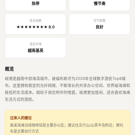
热带
慢节奏
安全指数
空气质量
★★★★★★★★ 8.0
良好
语言环境
越南基英
概览
岘港是越南中部海滨城市，被福布斯评为2026年全球数字游民Top8城
市。这里拥有稳定的光纤网络、不断增长的共享办公空间、世界级海滩和
极低的生活成本。相较于胡志明市的喧嚣，岘港更加悠闲，适合喜欢海滩
生活方式的游民。
过来人的建议
美溪海滩沿线咖啡馆是主要办公区；建议住五行山/山茶半岛附近；摩托
车是主要出行方式