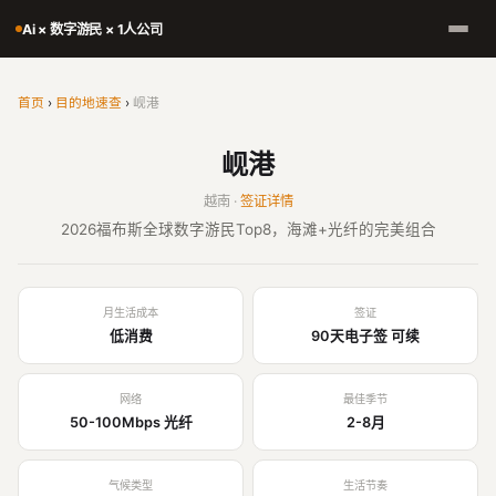
Ai × 数字游民 × 1人公司
首页
›
目的地速查
›
岘港
岘港
越南 ·
签证详情
2026福布斯全球数字游民Top8，海滩+光纤的完美组合
月生活成本
签证
低消费
90天电子签 可续
网络
最佳季节
50-100Mbps 光纤
2-8月
气候类型
生活节奏