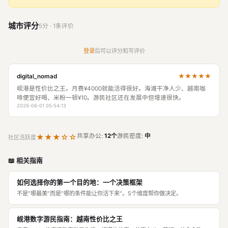
城市评分
5分 · 1条评价
登录
后可以评分和写评价
★★★★★
digital_nomad
岘港是性价比之王。月费¥4000就能活得很好。海滩干净人少、越南咖
啡便宜好喝、米粉一顿¥10。游民社区还在发展中但增速很快。
2026-06-01 05:54:13
★★★☆☆
共享办公:
12个
游民密度:
中
社区活跃度
📖 相关指南
如何选择你的第一个目的地：一个决策框架
不是"哪最美"而是"哪的条件能让你活下来"。5个维度帮你做决定。
岘港数字游民指南：越南性价比之王