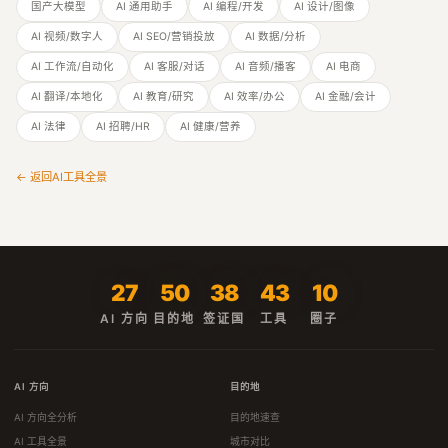
国产大模型
AI 通用助手
AI 编程/开发
AI 设计/图像
AI 视频/数字人
AI SEO/营销投放
AI 数据/分析
AI 工作流/自动化
AI 客服/对话
AI 音频/播客
AI 电商
AI 翻译/本地化
AI 教育/研究
AI 效率/办公
AI 金融/会计
AI 法律
AI 招聘/HR
AI 健康/营养
← 返回AI工具全景
27
50
38
43
10
AI 方向
目的地
签证国
工具
圈子
AI 方向
目的地
AI 方向全分析
目的地速查
AI 工具全景
城市对比