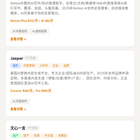
Notion内置的AI写作/知识管理助手。在笔记/文档/数据库/Wiki中直接调用AI进
行写作、翻译、总结、头脑风暴。2025年Notion AI支持全局搜索、自动填充数
据库、AI问答基于你的全部笔记。
Notion Plus $10/月 + AI $8/月
Ai 内容创作
AI 虚拟助理
查看详情 →
Jasper
1个方向
国外
内容营销
AI写作
企业
品牌
美国AI营销内容生成平台，专注企业/团队级AI内容生产。2025年支持品牌声调
定制、多渠道内容生成（博客/社媒/邮件/广告）、团队协作、内容分析。企业
营销团队首选AI写作工具。
Creator $49/月，Pro $69/月
Ai 内容创作
查看详情 →
文心一言
1个方向
国产
国产
免费
中文强
多模态