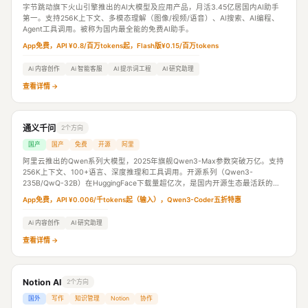
字节跳动旗下火山引擎推出的AI大模型及应用产品，月活3.45亿居国内AI助手
第一。支持256K上下文、多模态理解（图像/视频/语音）、AI搜索、AI编程、
Agent工具调用。被称为国内最全能的免费AI助手。
App免费，API ¥0.8/百万tokens起，Flash版¥0.15/百万tokens
Ai 内容创作
Ai 智能客服
AI 提示词工程
AI 研究助理
查看详情 →
通义千问
2个方向
国产
国产
免费
开源
阿里
阿里云推出的Qwen系列大模型，2025年旗舰Qwen3-Max参数突破万亿。支持
256K上下文、100+语言、深度推理和工具调用。开源系列（Qwen3-
235B/QwQ-32B）在HuggingFace下载量超亿次，是国内开源生态最活跃的大
模型家族。
App免费，API ¥0.006/千tokens起（输入），Qwen3-Coder五折特惠
Ai 内容创作
AI 研究助理
查看详情 →
Notion AI
2个方向
国外
写作
知识管理
Notion
协作