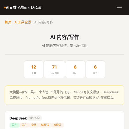
Ai × 数字游民 × 1人公司
首页
›
AI工具全景
›
AI 内容/写作
AI 内容/写作
AI 辅助内容创作、提示词优化
12
71
6
6
工具
方向引用
国产
国外
大模型+写作工具=一个人管5个账号的日更。Claude写长文最强，DeepSeek
免费替代，PromptPerfect帮你优化提示词。关键是行业知识+AI效率结合。
DeepSeek
18个方向
国产
国产
免费
编程强
推理强