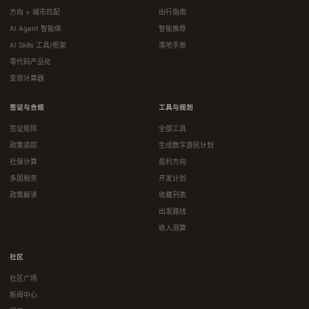
方向 × 城市匹配
出行指南
AI Agent 智能体
智能推荐
AI Skills 工具/框架
落地手册
零代码产品化
变现计算器
签证与合规
工具与规划
签证矩阵
全部工具
政策追踪
生成数字游民计划
社保计算
盈利方向
多国税务
开发计划
政策解读
收藏列表
出发路线
收入测算
社区
社区广场
新闻中心