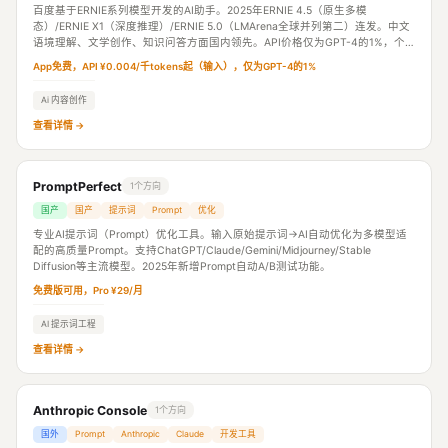
百度基于ERNIE系列模型开发的AI助手。2025年ERNIE 4.5（原生多模
态）/ERNIE X1（深度推理）/ERNIE 5.0（LMArena全球并列第二）连发。中文
语境理解、文学创作、知识问答方面国内领先。API价格仅为GPT-4的1%，个
人用户完全免费。
App免费，API ¥0.004/千tokens起（输入），仅为GPT-4的1%
Ai 内容创作
查看详情 →
PromptPerfect
1个方向
国产
国产
提示词
Prompt
优化
专业AI提示词（Prompt）优化工具。输入原始提示词→AI自动优化为多模型适
配的高质量Prompt。支持ChatGPT/Claude/Gemini/Midjourney/Stable
Diffusion等主流模型。2025年新增Prompt自动A/B测试功能。
免费版可用，Pro ¥29/月
AI 提示词工程
查看详情 →
Anthropic Console
1个方向
国外
Prompt
Anthropic
Claude
开发工具