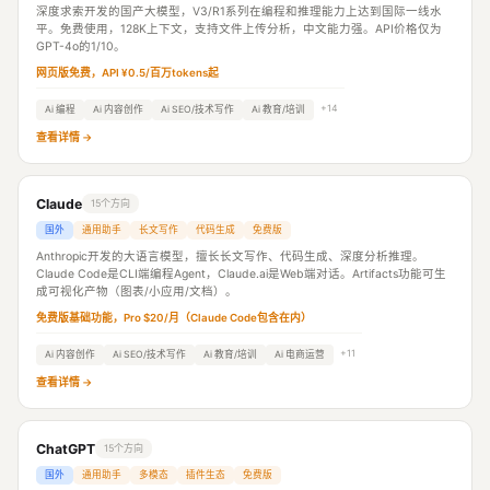
深度求索开发的国产大模型，V3/R1系列在编程和推理能力上达到国际一线水
平。免费使用，128K上下文，支持文件上传分析，中文能力强。API价格仅为
GPT-4o的1/10。
网页版免费，API ¥0.5/百万tokens起
+14
Ai 编程
Ai 内容创作
Ai SEO/技术写作
Ai 教育/培训
查看详情 →
Claude
15个方向
国外
通用助手
长文写作
代码生成
免费版
Anthropic开发的大语言模型，擅长长文写作、代码生成、深度分析推理。
Claude Code是CLI端编程Agent，Claude.ai是Web端对话。Artifacts功能可生
成可视化产物（图表/小应用/文档）。
免费版基础功能，Pro $20/月（Claude Code包含在内）
+11
Ai 内容创作
Ai SEO/技术写作
Ai 教育/培训
Ai 电商运营
查看详情 →
ChatGPT
15个方向
国外
通用助手
多模态
插件生态
免费版