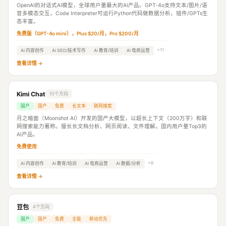
OpenAI的对话式AI模型，全球用户量最大的AI产品。GPT-4o支持文本/图片/语
音多模态交互，Code Interpreter可运行Python代码做数据分析。插件/GPTs生
态丰富。
免费版（GPT-4o mini），Plus $20/月，Pro $200/月
+11
Ai 内容创作
Ai SEO/技术写作
Ai 教育/培训
Ai 电商运营
查看详情 →
Kimi Chat
10个方向
国产
国产
免费
长文本
联网搜索
月之暗面（Moonshot AI）开发的国产大模型，以超长上下文（200万字）和联
网搜索能力著称。擅长长文档分析、网页阅读、文件理解。国内用户量Top3的
AI产品。
免费使用
+6
Ai 内容创作
Ai 教育/培训
Ai 电商运营
Ai 数据/分析
查看详情 →
豆包
4个方向
国产
国产
免费
全能
移动优先