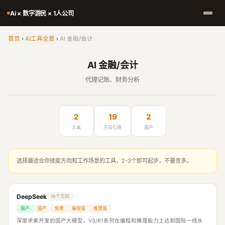
Ai × 数字游民 × 1人公司
首页
›
AI工具全景
›
AI 金融/会计
AI 金融/会计
代理记账、财务分析
2
19
2
工具
方向引用
国产
选择最适合你技能方向和工作场景的工具，2-3个即可起步，不要贪多。
DeepSeek
18个方向
国产
国产
免费
编程强
推理强
深度求索开发的国产大模型，V3/R1系列在编程和推理能力上达到国际一线水