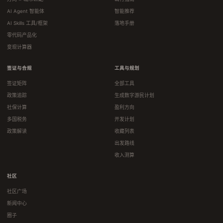
AI Agent 智能体
智能推荐
AI Skills 工具/框架
落地手册
零代码产品化
变现计算器
签证与合规
工具与规划
签证矩阵
全部工具
政策追踪
生成数字游民计划
社保计算
盈利方向
多国税务
开发计划
政策解读
收藏列表
出发路线
收入测算
社区
社区广场
新闻中心
圈子