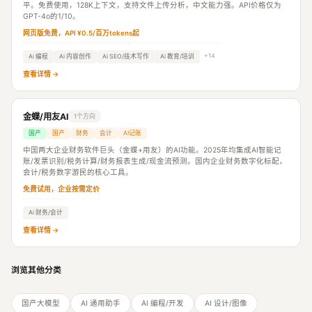
平。免费使用，128K上下文，支持文件上传分析，中文能力强。API价格仅为
GPT-4o的1/10。
网页版免费，API ¥0.5/百万tokens起
+14
Ai 编程
Ai 内容创作
Ai SEO/技术写作
Ai 教育/培训
查看详情 →
金蝶/用友AI
1个方向
国产
国产
财务
会计
AI记账
中国两大企业财务软件巨头（金蝶+用友）的AI功能。2025年均集成AI智能记
账/发票识别/税务计算/财务报表生成/现金流预测。国内企业财务数字化标配，
会计/税务数字游民的核心工具。
免费试用，企业按需定价
Ai 财务/会计
查看详情 →
浏览其他分类
国产大模型
AI 通用助手
AI 编程/开发
AI 设计/图像