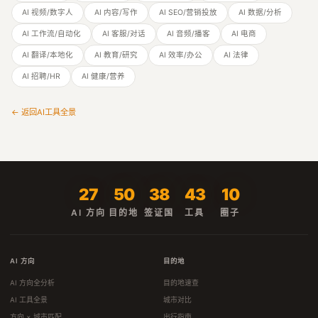
AI 视频/数字人
AI 内容/写作
AI SEO/营销投放
AI 数据/分析
AI 工作流/自动化
AI 客服/对话
AI 音频/播客
AI 电商
AI 翻译/本地化
AI 教育/研究
AI 效率/办公
AI 法律
AI 招聘/HR
AI 健康/营养
← 返回AI工具全景
27
50
38
43
10
AI 方向
目的地
签证国
工具
圈子
AI 方向
目的地
AI 方向全分析
目的地速查
AI 工具全景
城市对比
方向 × 城市匹配
出行指南