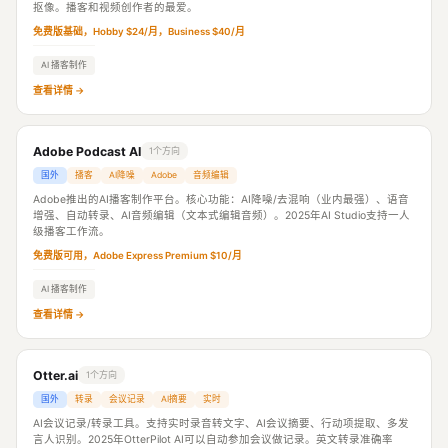
抠像。播客和视频创作者的最爱。
免费版基础，Hobby $24/月，Business $40/月
AI 播客制作
查看详情 →
Adobe Podcast AI
1个方向
国外
播客
AI降噪
Adobe
音频编辑
Adobe推出的AI播客制作平台。核心功能：AI降噪/去混响（业内最强）、语音
增强、自动转录、AI音频编辑（文本式编辑音频）。2025年AI Studio支持一人
级播客工作流。
免费版可用，Adobe Express Premium $10/月
AI 播客制作
查看详情 →
Otter.ai
1个方向
国外
转录
会议记录
AI摘要
实时
AI会议记录/转录工具。支持实时录音转文字、AI会议摘要、行动项提取、多发
言人识别。2025年OtterPilot AI可以自动参加会议做记录。英文转录准确率