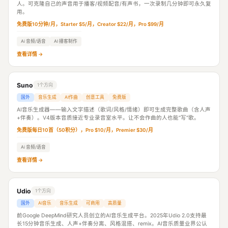
人。可克隆自己的声音用于播客/视频配音/有声书，一次录制几分钟即可永久复
用。
免费版10分钟/月，Starter $5/月，Creator $22/月，Pro $99/月
Ai 音频/语音
AI 播客制作
查看详情 →
Suno
1个方向
国外
音乐生成
AI作曲
创意工具
免费版
AI音乐生成器——输入文字描述（歌词/风格/情绪）即可生成完整歌曲（含人声
+伴奏）。V4版本音质接近专业录音室水平。让不会作曲的人也能"写"歌。
免费版每日10首（50积分），Pro $10/月，Premier $30/月
Ai 音频/语音
查看详情 →
Udio
1个方向
国外
AI音乐
音乐生成
可商用
高质量
前Google DeepMind研究人员创立的AI音乐生成平台。2025年Udio 2.0支持最
长15分钟音乐生成、人声+伴奏分离、风格混搭、remix。AI音乐质量业界公认