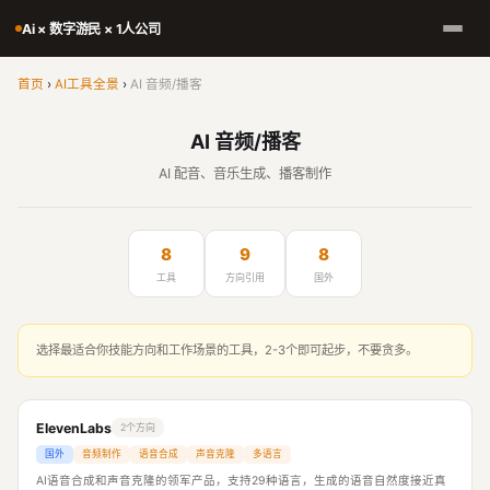
Ai × 数字游民 × 1人公司
首页
›
AI工具全景
›
AI 音频/播客
AI 音频/播客
AI 配音、音乐生成、播客制作
8
9
8
工具
方向引用
国外
选择最适合你技能方向和工作场景的工具，2-3个即可起步，不要贪多。
ElevenLabs
2个方向
国外
音频制作
语音合成
声音克隆
多语言
AI语音合成和声音克隆的领军产品，支持29种语言，生成的语音自然度接近真