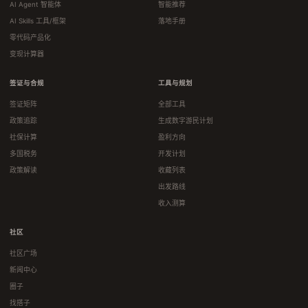
AI Agent 智能体
智能推荐
AI Skills 工具/框架
落地手册
零代码产品化
变现计算器
签证与合规
工具与规划
签证矩阵
全部工具
政策追踪
生成数字游民计划
社保计算
盈利方向
多国税务
开发计划
政策解读
收藏列表
出发路线
收入测算
社区
社区广场
新闻中心
圈子
找搭子