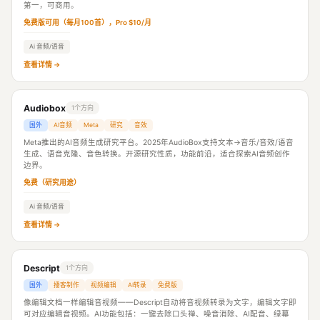
第一，可商用。
免费版可用（每月100首），Pro $10/月
Ai 音频/语音
查看详情 →
Audiobox
1个方向
国外
AI音频
Meta
研究
音效
Meta推出的AI音频生成研究平台。2025年AudioBox支持文本→音乐/音效/语音
生成、语音克隆、音色转换。开源研究性质，功能前沿，适合探索AI音频创作
边界。
免费（研究用途）
Ai 音频/语音
查看详情 →
Descript
1个方向
国外
播客制作
视频编辑
AI转录
免费版
像编辑文档一样编辑音视频——Descript自动将音视频转录为文字，编辑文字即
可对应编辑音视频。AI功能包括：一键去除口头禅、噪音消除、AI配音、绿幕