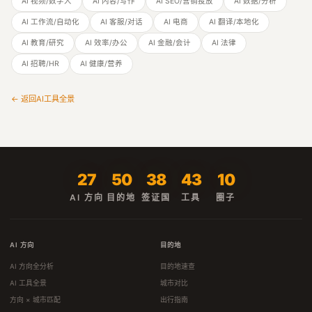
AI 视频/数字人
AI 内容/写作
AI SEO/营销投放
AI 数据/分析
AI 工作流/自动化
AI 客服/对话
AI 电商
AI 翻译/本地化
AI 教育/研究
AI 效率/办公
AI 金融/会计
AI 法律
AI 招聘/HR
AI 健康/营养
← 返回AI工具全景
27
50
38
43
10
AI 方向
目的地
签证国
工具
圈子
AI 方向
目的地
AI 方向全分析
目的地速查
AI 工具全景
城市对比
方向 × 城市匹配
出行指南