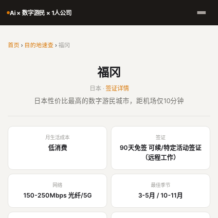
Ai × 数字游民 × 1人公司
首页
›
目的地速查
›
福冈
福冈
日本 ·
签证详情
日本性价比最高的数字游民城市，距机场仅10分钟
月生活成本
签证
低消费
90天免签 可续/特定活动签证
（远程工作）
网络
最佳季节
150-250Mbps 光纤/5G
3-5月 / 10-11月