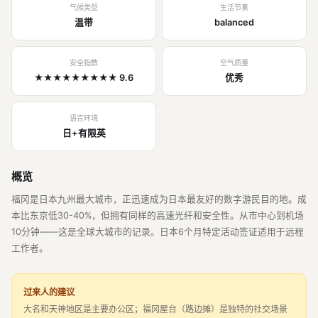
气候类型
生活节奏
温带
balanced
安全指数
空气质量
★★★★★★★★★ 9.6
优秀
语言环境
日+有限英
概览
福冈是日本九州最大城市，正迅速成为日本最友好的数字游民目的地。成
本比东京低30-40%，但拥有同样的高速光纤和安全性。从市中心到机场
10分钟——这是全球大城市的记录。日本6个月特定活动签证适用于远程
工作者。
过来人的建议
大名和天神地区是主要办公区；福冈屋台（路边摊）是独特的社交场景