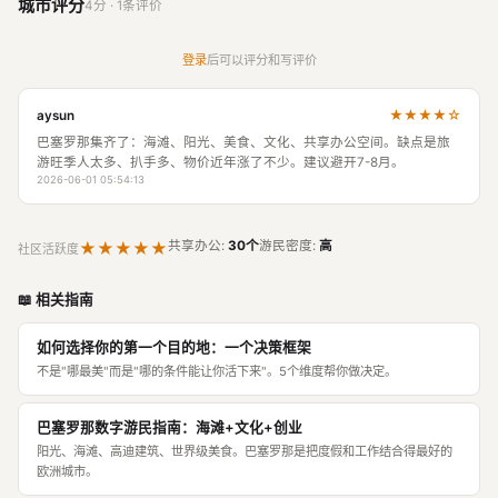
城市评分
4分 · 1条评价
登录
后可以评分和写评价
★★★★☆
aysun
巴塞罗那集齐了：海滩、阳光、美食、文化、共享办公空间。缺点是旅
游旺季人太多、扒手多、物价近年涨了不少。建议避开7-8月。
2026-06-01 05:54:13
★★★★★
共享办公:
30个
游民密度:
高
社区活跃度
📖 相关指南
如何选择你的第一个目的地：一个决策框架
不是"哪最美"而是"哪的条件能让你活下来"。5个维度帮你做决定。
巴塞罗那数字游民指南：海滩+文化+创业
阳光、海滩、高迪建筑、世界级美食。巴塞罗那是把度假和工作结合得最好的
欧洲城市。