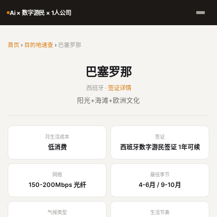
Ai × 数字游民 × 1人公司
首页
›
目的地速查
›
巴塞罗那
巴塞罗那
西班牙 ·
签证详情
阳光+海滩+欧洲文化
月生活成本
签证
低消费
西班牙数字游民签证 1年可续
网络
最佳季节
150-200Mbps 光纤
4-6月 / 9-10月
气候类型
生活节奏