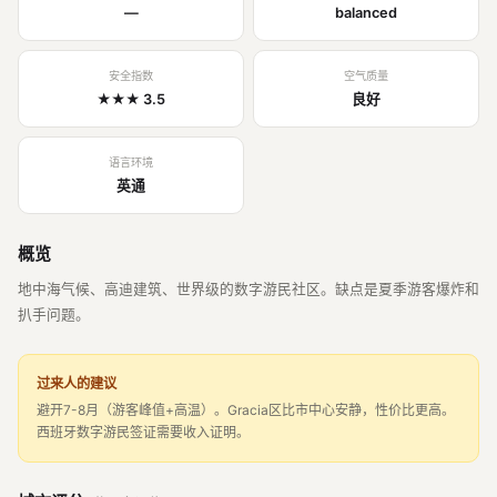
—
balanced
安全指数
空气质量
★★★ 3.5
良好
语言环境
英通
概览
地中海气候、高迪建筑、世界级的数字游民社区。缺点是夏季游客爆炸和
扒手问题。
过来人的建议
避开7-8月（游客峰值+高温）。Gracia区比市中心安静，性价比更高。
西班牙数字游民签证需要收入证明。