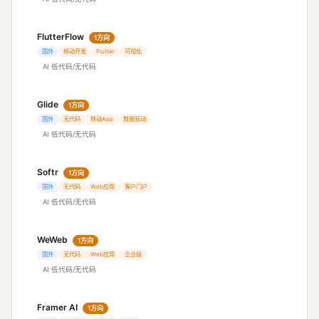
FlutterFlow
1方向
国外
移动开发
Flutter
可视化
AI 低代码/无代码
Glide
1方向
国外
无代码
移动App
数据驱动
AI 低代码/无代码
Softr
1方向
国外
无代码
Web应用
客户门户
AI 低代码/无代码
WeWeb
1方向
国外
无代码
Web应用
企业级
AI 低代码/无代码
Framer AI
1方向