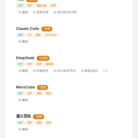
国产
国产
编程必备
免费
Ai 编程
Ai 游戏开发
AI 低代码/无代码
Claude Code
1方向
国外
CLI
编程
Anthropic
Ai 编程
DeepSeek
18方向
国产
国产
免费
编程强
Ai 编程
Ai 内容创作
Ai SEO/技术写作
Ai 教育/培训
+14
MarsCode
1方向
国产
国产
编程
免费
Ai 编程
通义灵码
1方向
国产
国产
编程
免费
Ai 编程