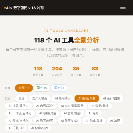
Ai × 数字游民 × 1人公司
AI TOOLS LANDSCAPE
118 个 AI 工具
全景分析
每个AI方向都有一组关键工具。按来源（国产/国外）、标签、应用类别筛选，
找到你的起步工具组合。
118
204
35
83
独立工具
方向引用
国产工具
国外工具
全部
国产
国外
来源
118
35
83
全部
国产大模型
AI 通用助手
AI 编程/开发
AI 设计/图像
类别
AI 视频/数字人
AI 内容/写作
AI SEO/营销投放
AI 数据/分析
AI 工作流/自动化
AI 客服/对话
AI 音频/播客
AI 电商
AI 翻译/本地化
AI 教育/研究
AI 效率/办公
AI 金融/会计
AI 法律
AI 招聘/HR
AI 健康/营养