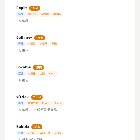
Replit
1方向
国外
在线IDE
AI编程
浏览器
Ai 编程
Bolt.new
1方向
国外
AI编程
浏览器
全栈
Ai 编程
Lovable
1方向
国外
AI编程
全栈
React
Ai 编程
v0.dev
2方向
国外
前端生成
React
Next.js
Ai 编程
AI 低代码/无代码
Bubble
1方向
国外
无代码
Web开发
SaaS
AI 低代码/无代码