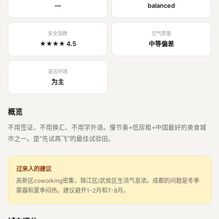
—
balanced
安全指数
空气质量
★★★★ 4.5
中等偏差
语言环境
为主
概览
不用签证、不用换汇、不用学外语。慢节奏+低房租+中国最好的美食城
市之一。是"先试再飞"的最佳试验田。
过来人的建议
高新区coworking密集，锦江区/武侯区生活气息浓。成都的问题是冬季
雾霾和夏季闷热。建议避开1-2月和7-8月。