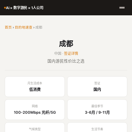
Ai × 数字游民 × 1人公司
首页
›
目的地速查
›
成都
成都
中国 ·
签证详情
国内游民性价比之选
月生活成本
签证
低消费
国内
网络
最佳季节
100-200Mbps 光纤/5G
3-6月 / 9-11月
气候类型
生活节奏