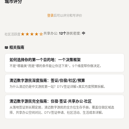
城市评分
登录
后可以评分和写评价
★★★★☆
共享办公:
12个
游民密度:
中
社区活跃度
📖 相关指南
如何选择你的第一个目的地：一个决策框架
不是"哪最美"而是"哪的条件能让你活下来"。5个维度帮你做决定。
清迈数字游民深度指南：签证/住宿/社区/预算
为什么清迈仍是中文游民第一站？DTV签证详解+真实月度预算拆解。
清迈数字游民完全指南：住宿·签证·共享办公·社区
从落地签证到长期定居，清迈数字游民的全方位生存手册。覆盖住宿区域选
择、共享办公空间对比、DTV签证申请、社区活动、生活成本详解。