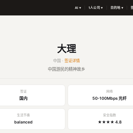
AI ▾
1人公司 ▾
目的地 ▾
大理
中国 ·
签证详情
中国游民的精神故乡
签证
网络
国内
50-100Mbps 光纤
生活节奏
安全指数
balanced
★★★★ 4.8