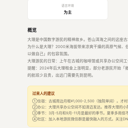
语言环境
为主
概览
大理是中国数字游民的精神故乡。苍山洱海之间的这座古
为什么是大理？2000米海拔带来凉爽干燥的高原气候、低
以做自己」的包容氛围。
大理游民的日常：上午在古城的咖啡馆或共享办公空间工作
提醒：2024年后大理租金上涨明显，部分老游民开始
的航班少且贵，出远门需要先到昆明。
过来人的建议
①住宿：古城周边月租¥1,000-2,500（独院单间）
②办公：大理共享办公空间不如清迈发达。推荐大理的小院
③季节：3月-5月和9月-11月是最好的季节。夏季多雨
④社区：加入本地游民微信群是最快融入的方式。关注DN