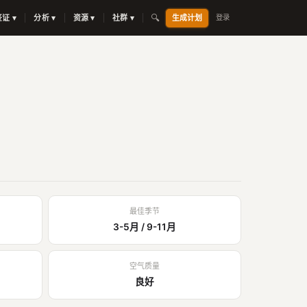
🔍
签证 ▾
分析 ▾
资源 ▾
社群 ▾
生成计划
登录
最佳季节
3-5月 / 9-11月
空气质量
良好