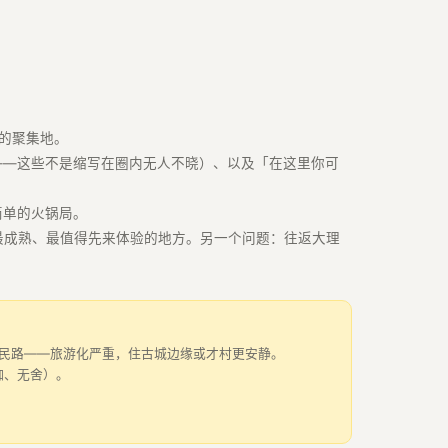
的聚集地。
瓦猫——这些不是缩写在圈内无人不晓）、以及「在这里你可
简单的火锅局。
最成熟、最值得先来体验的地方。另一个问题：往返大理
远离人民路——旅游化严重，住古城边缘或才村更安静。
咖、无舍）。