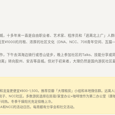
城，十多年来一直是自由职业者、艺术家、程序员和「逃离北上广」人群
至¥1000的月租、浓厚的社区文化（DNA、NCC、706青年空间、
，下午去洱海边骑行或苍山徒步，晚上参加社区的Talks、技能分享或
「撤离」转向胶州、安吉等县城。但对于初来者，大理仍然是国内游民社区
。才村和龙龛更便宜¥800-1,500。推荐豆瓣「大理租房」小组和本地微信群。
子、NCC社区。多数游民选择在民宿/家里办公+咖啡馆作为第二办公室（唐
但不闷热。冬季干燥阳光充足但晚上冷。
A和NCC的活动日历。每周都有分享会和社交活动。