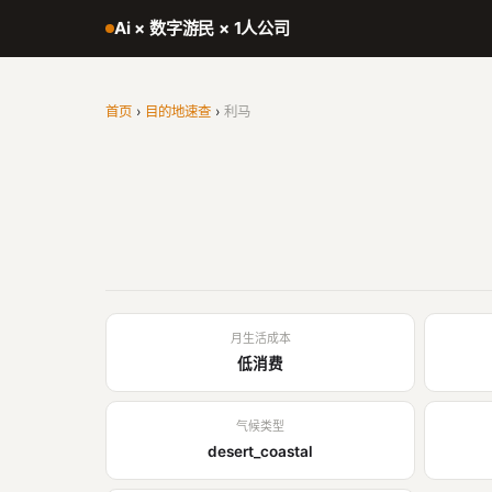
Ai × 数字游民 × 1人公司
首页
›
目的地速查
›
利马
月生活成本
低消费
气候类型
desert_coastal