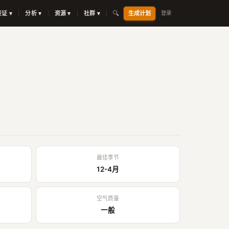
🔍
签证 ▾
分析 ▾
资源 ▾
社群 ▾
生成计划
登录
最佳季节
12-4月
空气质量
一般