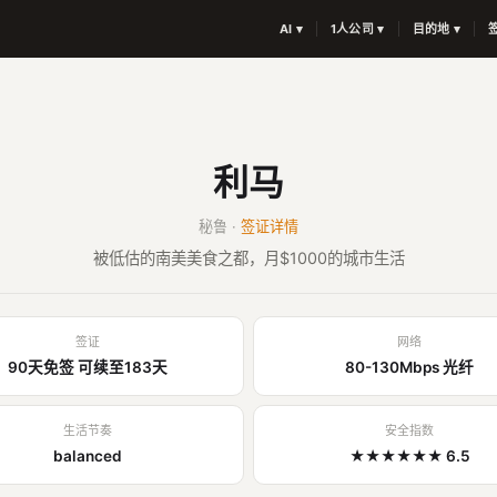
AI ▾
1人公司 ▾
目的地 ▾
利马
秘鲁 ·
签证详情
被低估的南美美食之都，月$1000的城市生活
签证
网络
90天免签 可续至183天
80-130Mbps 光纤
生活节奏
安全指数
balanced
★★★★★★ 6.5