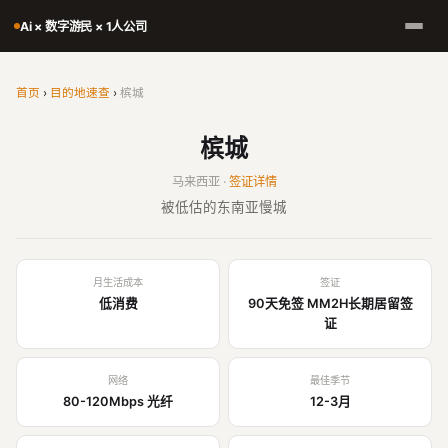
Ai × 数字游民 × 1人公司
首页
›
目的地速查
›
槟城
槟城
马来西亚 ·
签证详情
被低估的东南亚慢城
月生活成本
签证
低消费
90天免签 MM2H长期居留签
证
网络
最佳季节
80-120Mbps 光纤
12-3月