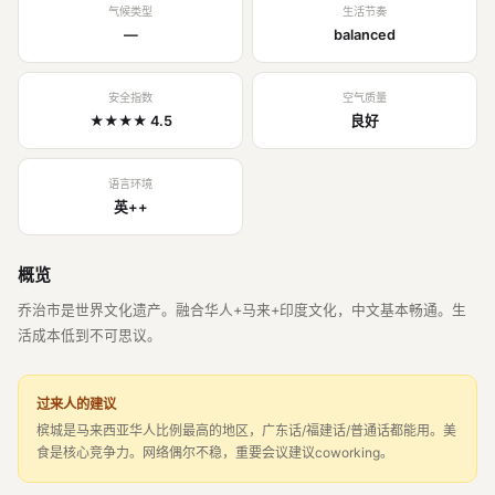
气候类型
生活节奏
—
balanced
安全指数
空气质量
★★★★ 4.5
良好
语言环境
英++
概览
乔治市是世界文化遗产。融合华人+马来+印度文化，中文基本畅通。生
活成本低到不可思议。
过来人的建议
槟城是马来西亚华人比例最高的地区，广东话/福建话/普通话都能用。美
食是核心竞争力。网络偶尔不稳，重要会议建议coworking。