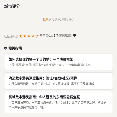
城市评分
登录
后可以评分和写评价
★★★☆☆
共享办公:
5个
游民密度:
中
社区活跃度
📖 相关指南
如何选择你的第一个目的地：一个决策框架
不是"哪最美"而是"哪的条件能让你活下来"。5个维度帮你做决定。
清迈数字游民深度指南：签证/住宿/社区/预算
为什么清迈仍是中文游民第一站？DTV签证详解+真实月度预算拆解。
槟城数字游民指南：华人游民的东南亚隐藏宝藏
中英马三语环境、东南亚顶级美食、低生活成本、数字游民签证友好。槟城是
华人数字游民的理想第一站。