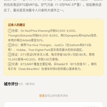
的住处靠近BTS或MRT站。空气污染（1-3月PM2.5严重）。但如果你适
应了，曼谷是亚洲最令人兴奋的大城市之一。
过来人的建议
①住宿：On Nut/Phra Khanong月租¥2,000-4,000。
Thonglor/Ekkamai月租¥4,000-8,000。用DDproperty和Hipflat找房，
本地价格比Airbnb便宜50%。
②办公：推荐The Hive Thonglor、JustCo（在Sathorn和BTS站
旁）、Hubba。True Digital Park是东南亚最大的创业园区。
③签证：DTV签证5年多次入境，每次停留180天+可延180天。费用
10,000泰铢≈¥2,000。存款≥50万泰铢。
④交通：BTS/MRT覆盖主要区域。买Rabbit卡（BTS充值卡）。摩托
车打车（Grab Bike/Win）在堵车时快5倍但需心理承受力。
城市评分
4分 · 1条评价
登录
后可以评分和写评价