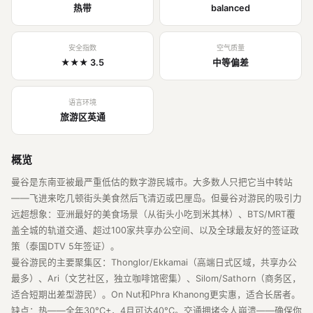
热带
balanced
安全指数
空气质量
★★★ 3.5
中等偏差
语言环境
旅游区英通
概览
曼谷是东南亚被最严重低估的数字游民城市。大多数人只把它当中转站
——飞进来吃几顿街头美食然后飞清迈或巴厘岛。但曼谷对游民的吸引力
远超想象：亚洲最好的美食场景（从街头小吃到米其林）、BTS/MRT覆
盖全城的轨道交通、超过100家共享办公空间、以及全球最友好的签证政
策（泰国DTV 5年签证）。
曼谷游民的主要聚集区：Thonglor/Ekkamai（高端日式区域，共享办公
最多）、Ari（文艺社区，独立咖啡馆密集）、Silom/Sathorn（商务区，
适合短期出差型游民）。On Nut和Phra Khanong更实惠，适合长居者。
缺点：热——全年30°C+，4月可达40°C。交通拥堵令人崩溃——确保你