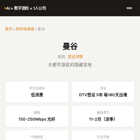
Ai × 数字游民 × 1人公司
首页
›
目的地速查
›
曼谷
曼谷
泰国 ·
签证详情
大都市游民的隐藏宝地
月生活成本
签证
低消费
DTV签证 5年 每180天出境
网络
最佳季节
150-250Mbps 光纤
11-2月（凉季）
气候类型
生活节奏