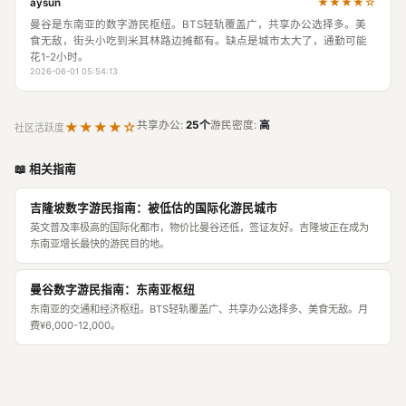
★★★★☆
aysun
曼谷是东南亚的数字游民枢纽。BTS轻轨覆盖广，共享办公选择多。美
食无敌，街头小吃到米其林路边摊都有。缺点是城市太大了，通勤可能
花1-2小时。
2026-06-01 05:54:13
★★★★☆
共享办公:
25个
游民密度:
高
社区活跃度
📖 相关指南
吉隆坡数字游民指南：被低估的国际化游民城市
英文普及率极高的国际化都市，物价比曼谷还低，签证友好。吉隆坡正在成为
东南亚增长最快的游民目的地。
曼谷数字游民指南：东南亚枢纽
东南亚的交通和经济枢纽。BTS轻轨覆盖广、共享办公选择多、美食无敌。月
费¥6,000-12,000。