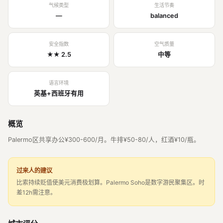
气候类型
生活节奏
—
balanced
安全指数
空气质量
★★ 2.5
中等
语言环境
英基+西班牙有用
概览
Palermo区共享办公¥300-600/月。牛排¥50-80/人，红酒¥10/瓶。
过来人的建议
比索持续贬值使美元消费极划算。Palermo Soho是数字游民聚集区。时
差12h需注意。