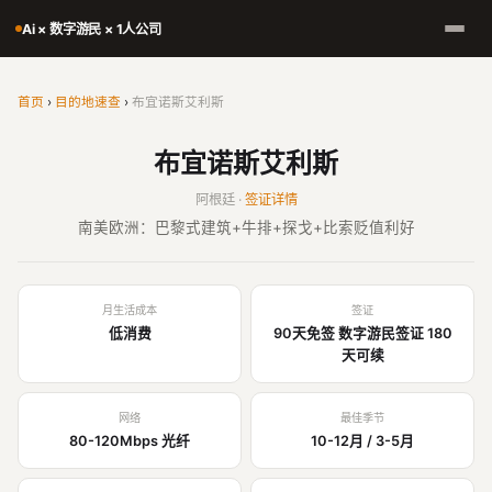
Ai × 数字游民 × 1人公司
首页
›
目的地速查
›
布宜诺斯艾利斯
布宜诺斯艾利斯
阿根廷 ·
签证详情
南美欧洲：巴黎式建筑+牛排+探戈+比索贬值利好
月生活成本
签证
低消费
90天免签 数字游民签证 180
天可续
网络
最佳季节
80-120Mbps 光纤
10-12月 / 3-5月